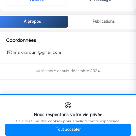
À propos
Publications
Coordonnées
📧
lina.kharouni@gmail.com
📅 Membre depuis
décembre 2024
📝
🍪
Nous respectons votre vie privée
Ce site utilise des cookies pour améliorer votre expérience.
Ce profil n'a pas encore ajouté d'informations.
Tout accepter