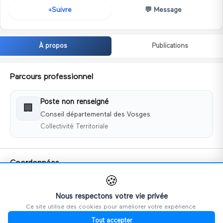
💬
Message
Suivre
+
À propos
Publications
Parcours professionnel
Poste non renseigné
🏢
Conseil départemental des Vosges
Collectivité Territoriale
Coordonnées
🍪
📧
sconraud@vosges.fr
📱
+0633445142
Nous respectons votre vie privée
Ce site utilise des cookies pour améliorer votre expérience.
🌐
https://www.vosges.fr/
Tout accepter