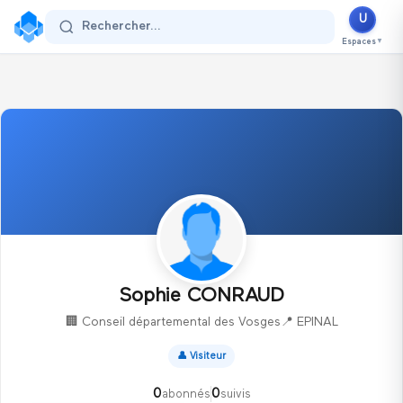
U
Se connecter
Rechercher...
Espaces
▼
Sophie CONRAUD
🏢
Conseil départemental des Vosges
📍
EPINAL
👤
Visiteur
0
0
abonnés
suivis