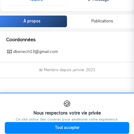
À propos
Publications
Coordonnées
📧
dbenech13@gmail.com
📅 Membre depuis
janvier 2023
📝
🍪
Nous respectons votre vie privée
Ce site utilise des cookies pour améliorer votre expérience.
Ce profil n'a pas encore ajouté d'informations.
Tout accepter