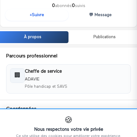
0
0
abonnés
suivis
💬
Message
Suivre
+
À propos
Publications
Parcours professionnel
Cheffe de service
🏢
ADAVIE
Pôle handicap et SAVS
Coordonnées
🍪
📧
m.soldermann@adavie.fr
📱
0786831921
Nous respectons votre vie privée
Ce site utilise des cookies pour améliorer votre expérience.