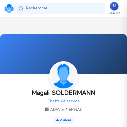
U
Se connecter
Rechercher...
Espaces
▼
Magali SOLDERMANN
Cheffe de service
🏢
ADAVIE
📍
EPINAL
👤
Visiteur