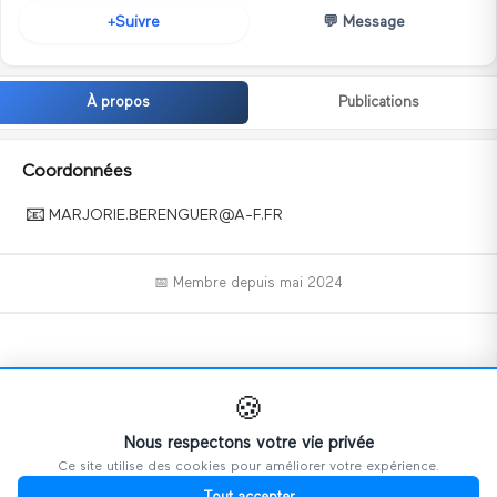
💬
Message
Suivre
+
À propos
Publications
Coordonnées
📧
MARJORIE.BERENGUER@A-F.FR
📅 Membre depuis
mai 2024
📝
🍪
Nous respectons votre vie privée
Ce site utilise des cookies pour améliorer votre expérience.
Ce profil n'a pas encore ajouté d'informations.