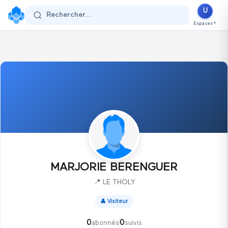
U
Se connecter
Rechercher...
Espaces
▼
MARJORIE BERENGUER
📍
LE THOLY
👤
Visiteur
0
0
abonnés
suivis