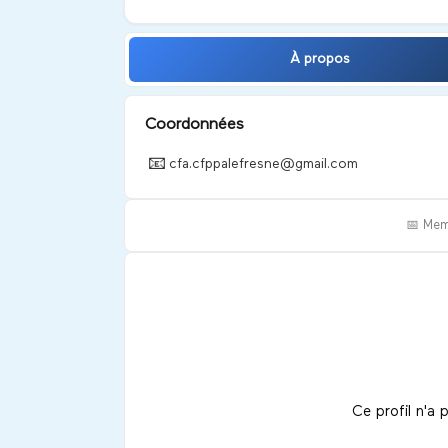
À propos
Coordonnées
📧
cfa.cfppalefresne@gmail.com
📅 Mem
Ce profil n'a 