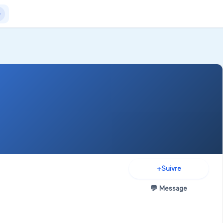
Actualités
+Exposer
+Créer salon
+
Suivre
💬
Message