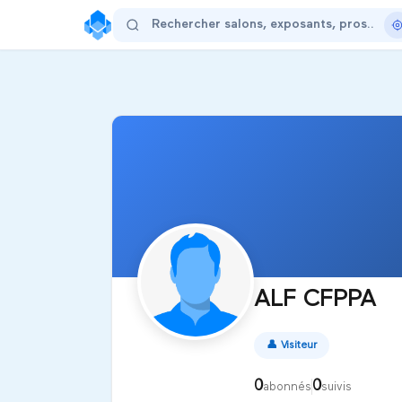
ALF CFPPA
👤
Visiteur
0
0
abonnés
suivis