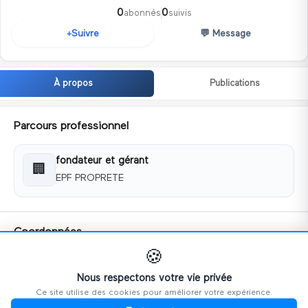
0
0
abonnés
suivis
💬
Message
Suivre
+
À propos
Publications
Parcours professionnel
fondateur et gérant
🏢
EPF PROPRETE
Coordonnées
🍪
📧
ysalagnac@epfproprete.fr
📱
0623237818
Nous respectons votre vie privée
Ce site utilise des cookies pour améliorer votre expérience.
🌐
https://expertpropretefrance.fr/