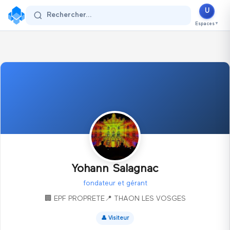
U
Se connecter
Rechercher...
Espaces
▼
Yohann Salagnac
fondateur et gérant
🏢
EPF PROPRETE
📍
THAON LES VOSGES
👤
Visiteur