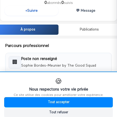
0
0
abonnés
suivis
💬
Message
Suivre
+
À propos
Publications
Parcours professionnel
Poste non renseigné
🏢
Sophie Bordes-Meunier by The Good Squad
🍪
Coordonnées
Nous respectons votre vie privée
Ce site utilise des cookies pour améliorer votre expérience.
📧
admin@thegoodsquad.fr
Tout accepter
📅 Membre depuis
Tout refuser
décembre 2022