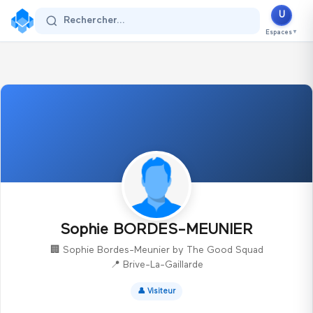
U
Se connecter
Rechercher...
Espaces
▼
Sophie BORDES-MEUNIER
🏢
Sophie Bordes-Meunier by The Good Squad
📍
Brive-La-Gaillarde
👤
Visiteur