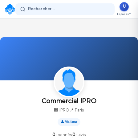
U
Se connecter
Rechercher...
Espaces
▼
Commercial IPRO
🏢
IPRO
📍
Paris
👤
Visiteur
0
0
abonnés
suivis