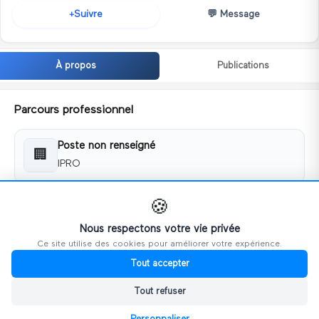
💬
Message
Suivre
+
À propos
Publications
Parcours professionnel
Poste non renseigné
🏢
IPRO
🍪
Coordonnées
Nous respectons votre vie privée
Ce site utilise des cookies pour améliorer votre expérience.
📧
commercialipros@gmail.com
Tout accepter
📅 Membre depuis
Tout refuser
avril 2023