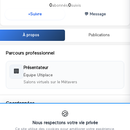
0
0
abonnés
suivis
💬
Message
Suivre
+
À propos
Publications
Parcours professionnel
Présentateur
🏢
Équipe Ultiplace
Salons virtuels sur le Métavers
Coordonnées
🍪
📧
ca@ultiplace.com
📱
+33786745249
Nous respectons votre vie privée
Ce site utilise des cookies pour améliorer votre expérience.