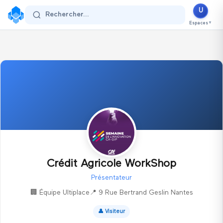
U
Se connecter
Rechercher...
Espaces
▼
Crédit Agricole WorkShop
Présentateur
🏢
Équipe Ultiplace
📍
9 Rue Bertrand Geslin Nantes
👤
Visiteur