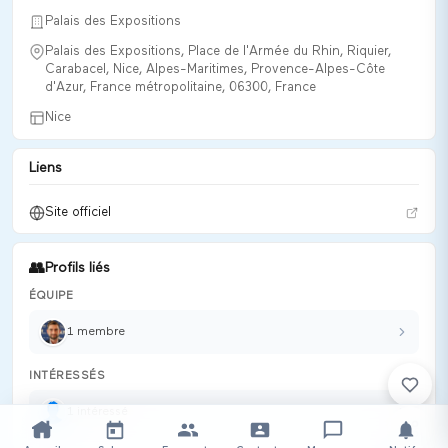
Palais des Expositions
AGECOTEL attire plus de 130 exposants et représente
environ 250 marques, consolidant sa réputation comme le
Palais des Expositions, Place de l'Armée du Rhin, Riquier,
rendez-vous biennal essentiel pour les professionnels de la
Carabacel, Nice, Alpes-Maritimes, Provence-Alpes-Côte
d'Azur, France métropolitaine, 06300, France
région Sud-Provence-Alpes-Côte d’Azur et au-delà.
Nice
Organisation
Le salon est organisé par
NICEXPO
, une entité reconnue
Liens
pour son expertise dans la coordination d’événements
majeurs dédiés aux professionnels des CHR et Métiers de
Site officiel
Bouche.
👥
Profils liés
ÉQUIPE
1
membre
INTÉRESSÉS
1
intéressé