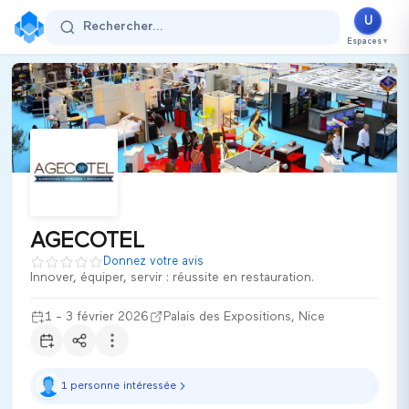
AGECOTEL
U
Rechercher...
1 - 3 février 2026
Espaces
▼
Palais des Expositions
Nice
France
Secteur d'activité :
tourisme
Thématiques
Innovation
Innovation verte
Hôtellerie
Tourisme d'affaires
Événementiel
AGECOTEL 2026 est le salon professionnel dédié à l'hôtelleri
AGECOTEL
Ultiplace
Donnez votre avis
Innover, équiper, servir : réussite en restauration.
1 - 3 février 2026
Palais des Expositions, Nice
1 personne intéressée