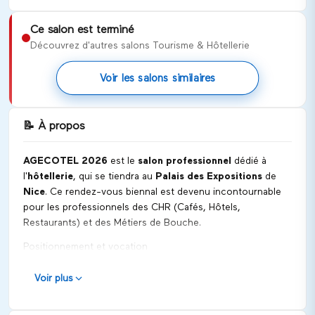
Ce salon est terminé
Découvrez d'autres salons Tourisme & Hôtellerie
Voir les salons similaires
📝
À propos
AGECOTEL 2026
est le
salon professionnel
dédié à
l'
hôtellerie
, qui se tiendra au
Palais des Expositions
de
Nice
. Ce rendez-vous biennal est devenu incontournable
pour les professionnels des CHR (Cafés, Hôtels,
Restaurants) et des Métiers de Bouche.
Positionnement et vocation
AGECOTEL 2026 vise à mettre en avant des solutions
Voir plus
durables et innovantes pour le secteur de l'hôtellerie et de
la restauration. L'événement est une plateforme de