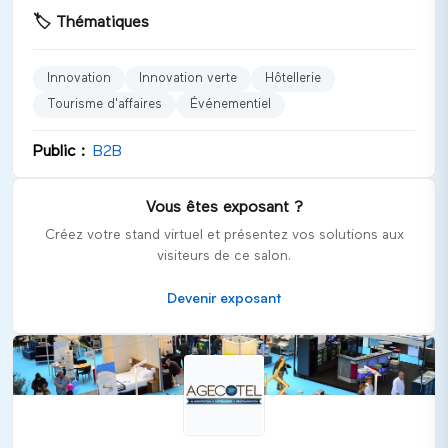
découverte des dernières tendances en matière
🏷️
Thématiques
d'équipements, produits et services qui répondent aux
exigences de durabilité et d'efficacité.
Innovation
Innovation verte
Hôtellerie
Univers et catégories représentées
Tourisme d'affaires
Événementiel
Le salon embrasse divers secteurs clés du tourisme et de
l'hôtellerie, notamment :
Public :
B2B
Innovation verte
Tourisme d'affaires
Vous êtes exposant ?
Événementiel
Créez votre stand virtuel et présentez vos solutions aux
Restauration collective
visiteurs de ce salon.
Produits et équipements pour les CHR
Devenir exposant
Publics cibles
AGECOTEL s'adresse principalement à un public
professionnel comprenant :
Restaurateurs
Hôteliers