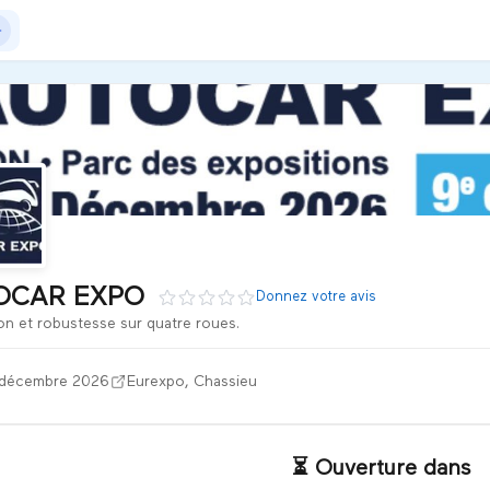
ations - Storage
 de l'automobile, spécialisé dans les camions et véhicules uti
OCAR EXPO
Donnez votre avis
on et robustesse sur quatre roues.
 décembre 2026
Eurexpo, Chassieu
⏳ Ouverture dans