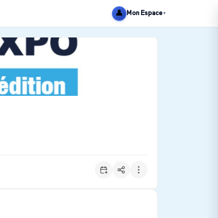
👤
Mon Espace
▼
litaires, l'ingénierie des transports et la logistique. Il se 