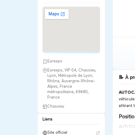
Eurexpo
Eurexpo, VIP 04, Chassieu,
Lyon, Métropole de Lyon,
📝
À pr
Rhône, Auvergne-Rhône-
Alpes, France
métropolitaine, 69680,
AUTOC
France
véhicules
attirant
Chassieu
Positi
Liens
AUTOCAR 
Site officiel
visant à