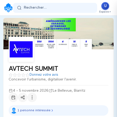
AVTECH SUMMIT
U
Rechercher...
4 - 5 novembre 2026
Espaces
▼
Le Bellevue
Biarritz
France
Secteur d'activité :
construction
Thématiques
Urban Equipment & Engineering
Building & Construction
Software Tools for Building
Architecture
Spatial Information Systems
AVTECH SUMMIT est le salon professionnel de référence dans le
AVTECH SUMMIT
Ultiplace
Donnez votre avis
Concevoir l'urbanisme, digitaliser l'avenir.
4 - 5 novembre 2026
Le Bellevue, Biarritz
1 personne intéressée