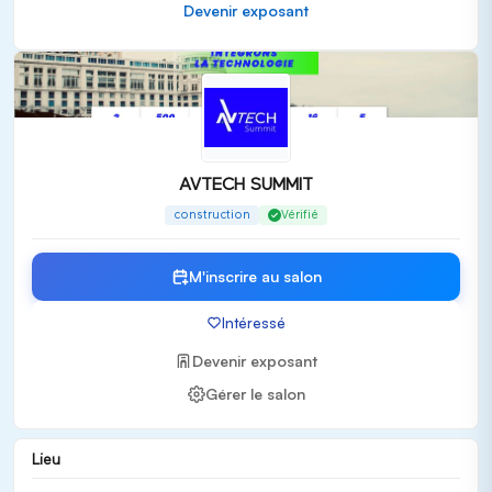
Devenir exposant
Publics cibles
AVTECH SUMMIT est destiné exclusivement à un public
professionnel, comprenant :
Architectes
Ingénieurs
AVTECH SUMMIT
Gestionnaires de projet
Entrepreneurs en construction
construction
Vérifié
Décideurs dans le domaine de l'urbanisme
M'inscrire au salon
Valeur ajoutée et expérience salon
Intéressé
En plus de son exposition, AVTECH SUMMIT offre :
Des rendez-vous d'affaires qualifiés
Devenir exposant
Des conférences enrichissantes avec 16 interventions
Gérer le salon
d'experts
Des démonstrations en direct de nouvelles
Lieu
technologies