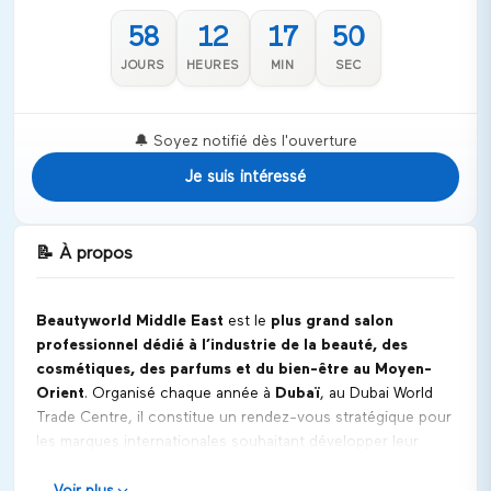
58
12
17
50
JOURS
HEURES
MIN
SEC
🔔 Soyez notifié dès l'ouverture
Je suis intéressé
📝
À propos
Beautyworld Middle East
est le
plus grand salon
professionnel dédié à l’industrie de la beauté, des
cosmétiques, des parfums et du bien-être au Moyen-
Orient
. Organisé chaque année à
Dubaï
, au Dubai World
Trade Centre, il constitue un rendez-vous stratégique pour
les marques internationales souhaitant développer leur
présence sur les marchés du Moyen-Orient, d’Afrique,
d’Asie du Sud et d’Europe de l’Est.
Voir plus