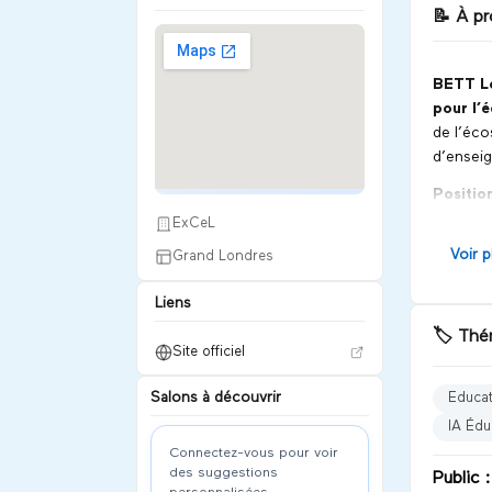
📝
À pr
BETT L
pour l’
de l’éc
d’ensei
Positio
ExCeL
BETT Lo
dévelo
Voir p
Grand Londres
en metta
perform
Liens
🏷️
Thém
Secteur
Site officiel
Le salon
Salons à découvrir
Educa
tech
IA Édu
maté
Connectez-vous pour voir
intel
des suggestions
Public :