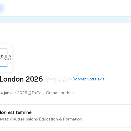
 London 2026
Donnez votre avis
w) est le plus grand salon mondial dédié aux technologies pou
24 janvier 2026
ExCeL, Grand Londres
lon est terminé
vrez d'autres salons Éducation & Formation