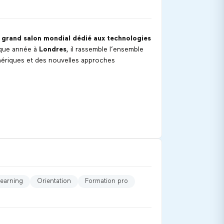
s grand salon mondial dédié aux technologies
aque année à
Londres
, il rassemble l’ensemble
ériques et des nouvelles approches
ion, de réflexion stratégique et de
agne la transformation des systèmes éducatifs
, l’inclusion, la collaboration et la
learning
Orientation
Formation pro
)