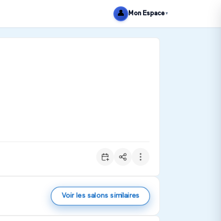
👤
Mon Espace
▼
r l’éducation, la formation et l’apprentissage numé
Voir les salons similaires