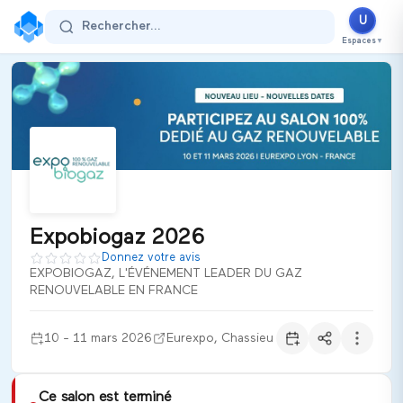
Expobiogaz 2026
U
Rechercher...
10 - 11 mars 2026
Espaces
▼
Eurexpo
Chassieu
France
Secteur d'activité :
energie
Thématiques
Biogas Production
Anaerobic Digestion
Power-to-Gas Technologies
Pyrogasification Processes
Injection Systems
Combined Heat and Power (CHP) Solutions
Transportation Applications
Expobiogaz 2026
Énergies renouvelables
Donnez votre avis
Transition écologique
EXPOBIOGAZ, L'ÉVÉNEMENT LEADER DU GAZ
RENOUVELABLE EN FRANCE
Expobiogaz 2026 est le salon de référence dédié au gaz renou
Ultiplace
10 - 11 mars 2026
Eurexpo, Chassieu
Ce salon est terminé