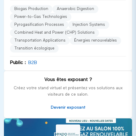
Univers et catégories représentées
Biogas Production
Anaerobic Digestion
Le salon couvre divers aspects de la production et de
Power-to-Gas Technologies
l'utilisation du biogaz, incluant :
Pyrogasification Processes
Injection Systems
Production de biogaz par méthanisation et digestion
Combined Heat and Power (CHP) Solutions
anaérobie
Transportation Applications
Énergies renouvelables
Technologies Power-to-Gas
Transition écologique
Processus de pyrogazéification
Systèmes d'injection pour le réseau de gaz
Public :
B2B
Solutions de cogénération (CHP)
Applications de transport utilisant le BioGNV
Vous êtes exposant ?
Créez votre stand virtuel et présentez vos solutions aux
Publics cibles
visiteurs de ce salon.
Expobiogaz 2026 s'adresse à un public mixte, notamment :
Devenir exposant
Professionnels de l'industrie de l'énergie
Investisseurs dans les technologies vertes
Collectivités et décideurs politiques
Grand public intéressé par le développement durable