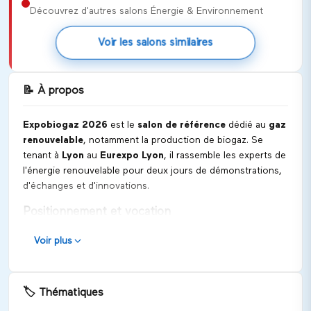
Découvrez d'autres salons Énergie & Environnement
Voir les salons similaires
📝
À propos
Expobiogaz 2026
est le
salon de référence
dédié au
gaz
renouvelable
, notamment la production de biogaz. Se
tenant à
Lyon
au
Eurexpo Lyon
, il rassemble les experts de
l'énergie renouvelable pour deux jours de démonstrations,
d'échanges et d'innovations.
Positionnement et vocation
Expobiogaz 2026 se positionne comme un acteur
Voir plus
incontournable dans le secteur de l'énergie renouvelable
en France et en Europe. L'événement vise à accélérer le
développement et l'adoption des technologies de biogaz,
🏷️
Thématiques
en soutenant la transition vers une économie plus verte.