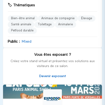
tendances et avancées dans le soin et la gestion des
🏷️
Thématiques
animaux domestiques.
Univers et catégories représentées
Bien-être animal
Animaux de compagnie
Élevage
Le salon offre un panorama complet du secteur animalier,
Santé animale
Toilettage
Animalerie
avec des catégories telles que :
Petfood durable
Bien-être animal
Public :
Mixed
Toilettage
Santé animale
Élevage
Vous êtes exposant ?
Animalerie
Créez votre stand virtuel et présentez vos solutions aux
visiteurs de ce salon.
Petfood durable
Devenir exposant
Publics cibles
L'
Expozoo Paris Animal Show
s'adresse à un public
diversifié, incluant :
Professionnels du secteur (éleveurs, vétérinaires,
distributeurs)