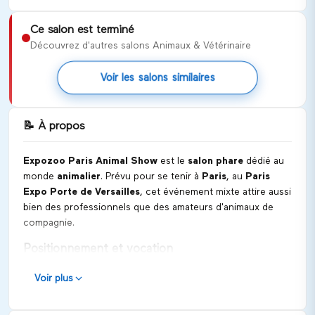
Ce salon est terminé
Découvrez d'autres salons Animaux & Vétérinaire
Voir les salons similaires
📝
À propos
Expozoo Paris Animal Show
est le
salon phare
dédié au
monde
animalier
. Prévu pour se tenir à
Paris
, au
Paris
Expo Porte de Versailles
, cet événement mixte attire aussi
bien des professionnels que des amateurs d'animaux de
compagnie.
Positionnement et vocation
L'
Expozoo Paris Animal Show 2026
se veut être un
Voir plus
catalyseur de sensibilisation et d'innovation pour le bien-
être animal. Il vise à mettre en lumière les dernières