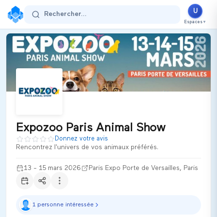
Expozoo Paris Animal Show
U
Rechercher...
13 - 15 mars 2026
Espaces
▼
Paris Expo Porte de Versailles
Paris
France
Secteur d'activité :
animalier
Thématiques
Bien-être animal
Animaux de compagnie
Élevage
Santé animale
Toilettage
Animalerie
Petfood durable
Expozoo Paris Animal Show
Donnez votre avis
Expozoo Paris Animal Show est le salon phare dédié au monde a
Rencontrez l'univers de vos animaux préférés.
Ultiplace
13 - 15 mars 2026
Paris Expo Porte de Versailles, Paris
1 personne intéressée