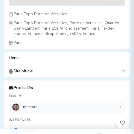
Avec plus de 35,000 visiteurs annuels, l'
Expozoo Paris
Animal Show
est le plus grand événement de son genre en
Paris Expo Porte de Versailles
France, réunissant une communauté passionnée par les
Paris Expo Porte de Versailles, Porte de Versailles, Quartier
chiens, chats et reptiles.
Saint-Lambert, Paris 15e Arrondissement, Paris, Île-de-
France, France métropolitaine, 75015, France
Organisation
Paris
Le salon est organisé par
Expozoo
, connu pour son
expertise dans la création d'événements dédiés au marché
animalier, favorisant l'innovation et le partage de
Liens
connaissances.
Site officiel
👥
Profils liés
ÉQUIPE
1
membre
INTÉRESSÉS
1
intéressé