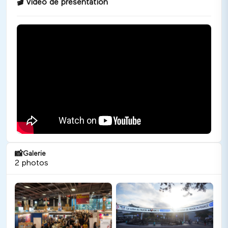
🎬
Vidéo de présentation
📸
Galerie
2
photo
s