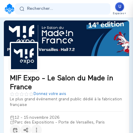
MIF Expo - Le Salon du Made in France
U
Rechercher...
12 - 15 novembre 2026
Espaces
▼
Parc des Expositions - Porte de Versailles
Paris
France
Secteur d'activité :
Multi-secteurs / Généraliste
Thématiques
B2B
B2C
Made in France
Grand public
International
Innovation
RSE
MIF Expo - Le Salon du Made in
artisanat
France
MIF Expo – Le Salon du Made in France est le plus grand événe
Donnez votre avis
ADEL SAS
Le plus grand événement grand public dédié à la fabrication
française
12 - 15 novembre 2026
Parc des Expositions - Porte de Versailles, Paris