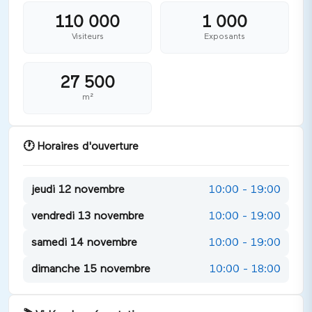
- Enfance & Loisirs
110 000
1 000
- Services & Partenaires
Visiteurs
Exposants
L’événement valorise également les initiatives et
innovations qui renforcent l’industrie nationale à travers la
remise de 6 Grands Prix du Made in France, récompensant
27 500
l’excellence, l’engagement et l’innovation des exposants.
m²
🕐
Horaires d'ouverture
jeudi 12 novembre
10:00 - 19:00
vendredi 13 novembre
10:00 - 19:00
samedi 14 novembre
10:00 - 19:00
dimanche 15 novembre
10:00 - 18:00