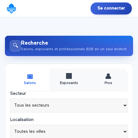
Se connecter
Se connecter
Recherche
🔍
Salons, exposants et professionnels B2B en un seul endroit
📅
🏢
👤
Salons
Exposants
Pros
Secteur
Localisation