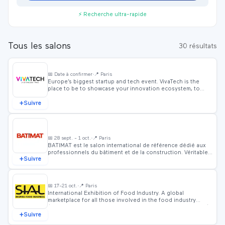
⚡ Recherche ultra-rapide
Tous les
salons
30
résultat
s
VivaTech
📅
Date à confirmer
📍
Paris
•
Europe’s biggest startup and tech event. VivaTech is the
place to be to showcase your innovation ecosystem, to
highlight your latest technologies, and to collaborate with
+
startups. But also to accelerate the digital transformation of
Suivre
your company
Batimat
Paris
📅
28 sept. - 1 oct.
📍
Paris
•
BATIMAT est le salon international de référence dédié aux
professionnels du bâtiment et de la construction. Véritable
+
Suivre
vitrine des innovations, des solutions techniques et des
savoir-faire du secteur, BATIMAT rassemble l’ensemble des
acteurs qui conçoivent, construisent, rénovent et
SIAL
exploitent le cadre bâti.À la croisée des enjeux
📅
17-21 oct.
📍
Paris
•
économiques, environnementaux et technologiques,
International Exhibition of Food Industry. A global
BATIMAT accompagne les grandes mutations du secteur :
marketplace for all those involved in the food industry
transition énergétique, construction durable, performance
(retail, trade, manufacturing, catering professions, services).
des bâtiments, industrialisation des procédés, numérisation,
+
SIAL is where business and innovation meet
Suivre
nouveaux matériaux et évolution des usages.Un panorama
complet de la filière bâtimentBATIMAT s’adresse à tous les