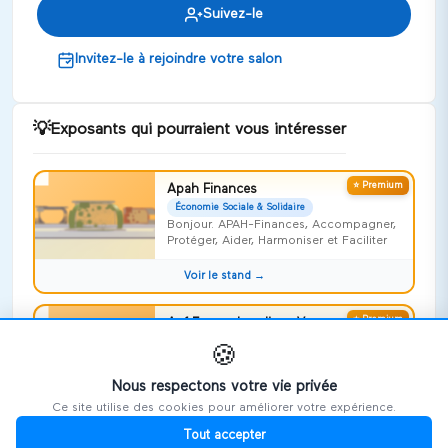
Suivez-le
Invitez-le à rejoindre votre salon
💡
Exposants qui pourraient vous intéresser
⭐ Premium
Apah Finances
Économie Sociale & Solidaire
Bonjour. APAH-Finances, Accompagner,
Protéger, Aider, Harmoniser et Faciliter
Voir le stand →
⭐ Premium
Apf France handicap Vosges
Économie Sociale & Solidaire
🍪
Risquer l'impossible !
Nous respectons votre vie privée
Voir le stand →
Ce site utilise des cookies pour améliorer votre expérience.
Tout accepter
⭐ Premium
Repideodat