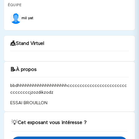
ÉQUIPE
mil yat
🎪
Stand Virtuel
📝
À propos
Bienvenue chez bougies cool !
bbdhhhhhhhhhhhhhhhhhhhhcccccccccccccccccccccccc
Discuter
ccccccccjzozdikzodz
ESSAI BROUILLON
💡
Cet exposant vous intéresse ?