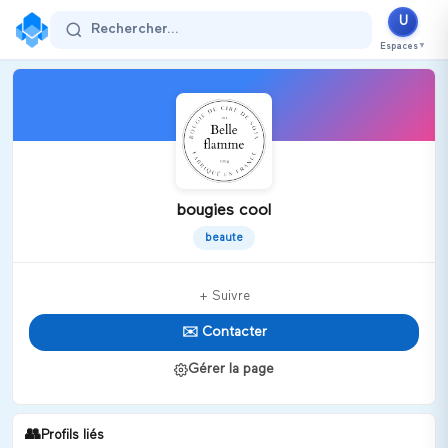
U
Rechercher...
Espaces
▼
bougies cool
beaute
+ Suivre
✉️ Contacter
Gérer la page
👥
Profils liés