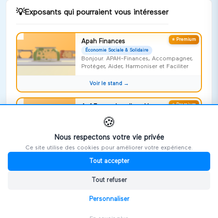
💡
Exposants qui pourraient vous intéresser
⭐ Premium
Apah Finances
Économie Sociale & Solidaire
Bonjour. APAH-Finances, Accompagner,
Protéger, Aider, Harmoniser et Faciliter
Voir le stand →
⭐ Premium
Apf France handicap Vosges
Économie Sociale & Solidaire
🍪
Risquer l'impossible !
Nous respectons votre vie privée
Voir le stand →
Ce site utilise des cookies pour améliorer votre expérience.
Tout accepter
⭐ Premium
Repideodat
Économie Sociale & Solidaire
Tout refuser
On ne naît pas aidant, on le devient,
souvent sans le savoir
Personnaliser
Voir le stand →