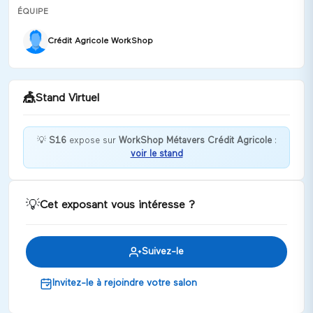
ÉQUIPE
Crédit Agricole WorkShop
🎪
Stand Virtuel
💡
S16
expose sur
WorkShop Métavers Crédit Agricole
:
voir le stand
Bienvenue chez S16 !
Discuter
💡
Cet exposant vous intéresse ?
Suivez-le
Invitez-le à rejoindre votre salon