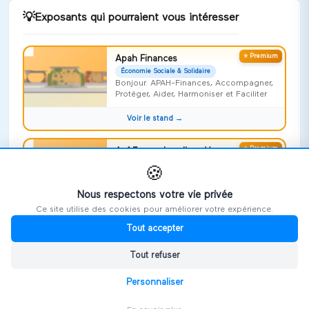
💡
Exposants qui pourraient vous intéresser
⭐ Premium
Apah Finances
Économie Sociale & Solidaire
Bonjour. APAH-Finances, Accompagner,
Protéger, Aider, Harmoniser et Faciliter
Voir le stand →
⭐ Premium
Apf France handicap Vosges
Économie Sociale & Solidaire
🍪
Risquer l'impossible !
Nous respectons votre vie privée
Voir le stand →
Ce site utilise des cookies pour améliorer votre expérience.
Tout accepter
⭐ Premium
Repideodat
Économie Sociale & Solidaire
Tout refuser
On ne naît pas aidant, on le devient,
souvent sans le savoir
Personnaliser
Voir le stand →