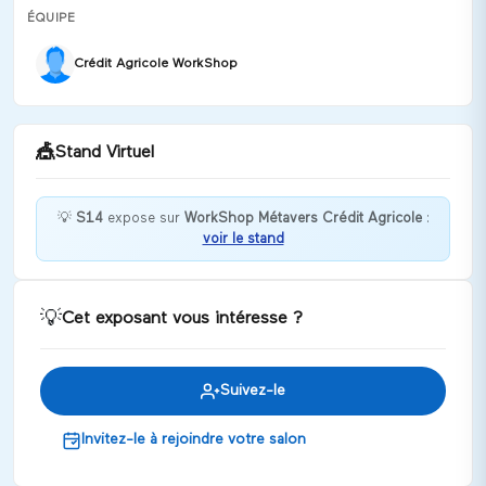
ÉQUIPE
Crédit Agricole WorkShop
🎪
Stand Virtuel
💡
S14
expose sur
WorkShop Métavers Crédit Agricole
:
voir le stand
Bienvenue chez S14 !
Discuter
💡
Cet exposant vous intéresse ?
Suivez-le
Invitez-le à rejoindre votre salon