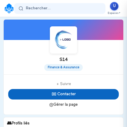
U
Rechercher...
Espaces
▼
S14
Finance & Assurance
+ Suivre
✉️ Contacter
Gérer la page
👥
Profils liés