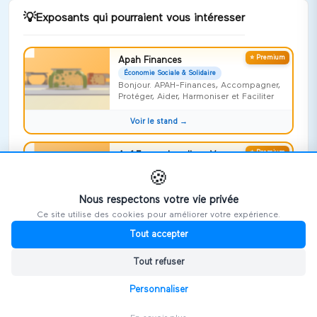
💡
Exposants qui pourraient vous intéresser
⭐ Premium
Apah Finances
Économie Sociale & Solidaire
Bonjour. APAH-Finances, Accompagner,
Protéger, Aider, Harmoniser et Faciliter
Voir le stand →
⭐ Premium
Apf France handicap Vosges
Économie Sociale & Solidaire
🍪
Risquer l'impossible !
Nous respectons votre vie privée
Voir le stand →
Ce site utilise des cookies pour améliorer votre expérience.
Tout accepter
⭐ Premium
Repideodat
Économie Sociale & Solidaire
Tout refuser
On ne naît pas aidant, on le devient,
souvent sans le savoir
Personnaliser
Voir le stand →