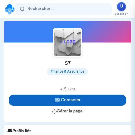
U
Rechercher...
Espaces
▼
S7
Finance & Assurance
+ Suivre
✉️ Contacter
Gérer la page
👥
Profils liés