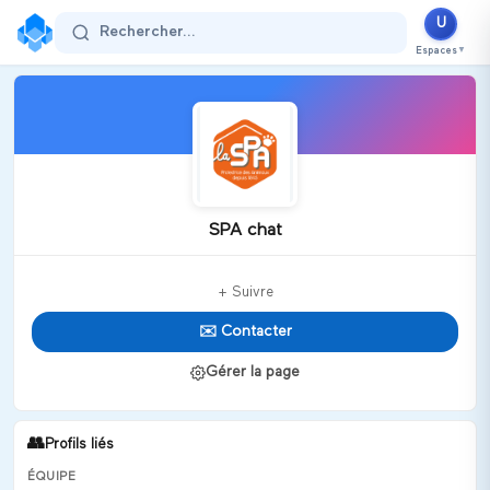
U
Rechercher...
Espaces
▼
SPA chat
+ Suivre
✉️ Contacter
Gérer la page
👥
Profils liés
ÉQUIPE