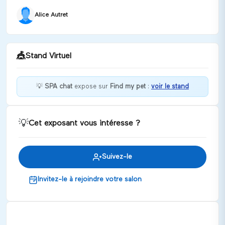
Alice Autret
🎪
Stand Virtuel
💡
SPA chat
expose sur
Find my pet
:
voir le stand
Bienvenue chez SPA chat !
💡
Cet exposant vous intéresse ?
Discuter
Suivez-le
Invitez-le à rejoindre votre salon