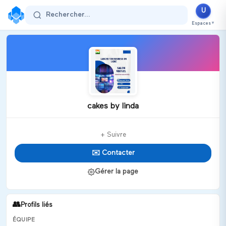
U
Rechercher...
Espaces
▼
cakes by linda
+ Suivre
✉️ Contacter
Gérer la page
👥
Profils liés
ÉQUIPE