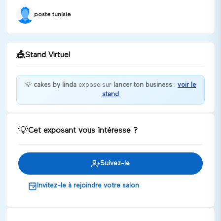
poste tunisie
🎪
Stand Virtuel
💡
cakes by linda
expose sur
lancer ton business
:
voir le
stand
Bienvenue chez cakes by linda !
Discuter
💡
Cet exposant vous intéresse ?
Suivez-le
Invitez-le à rejoindre votre salon