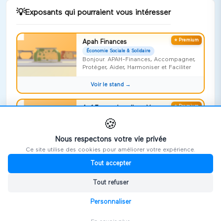
💡
Exposants qui pourraient vous intéresser
⭐ Premium
Apah Finances
Économie Sociale & Solidaire
Bonjour. APAH-Finances, Accompagner,
Protéger, Aider, Harmoniser et Faciliter
Voir le stand →
⭐ Premium
Apf France handicap Vosges
Économie Sociale & Solidaire
🍪
Risquer l'impossible !
Nous respectons votre vie privée
Voir le stand →
Ce site utilise des cookies pour améliorer votre expérience.
Tout accepter
⭐ Premium
Repideodat
Économie Sociale & Solidaire
Tout refuser
On ne naît pas aidant, on le devient,
souvent sans le savoir
Personnaliser
Voir le stand →