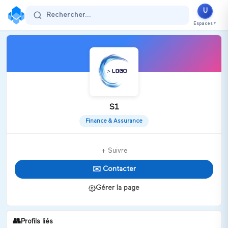
U
Rechercher...
Espaces
▼
S1
Finance & Assurance
+ Suivre
✉️ Contacter
Gérer la page
👥
Profils liés