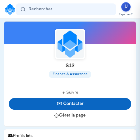
U
Rechercher...
Espaces
▼
S12
Finance & Assurance
+ Suivre
✉️ Contacter
Gérer la page
👥
Profils liés