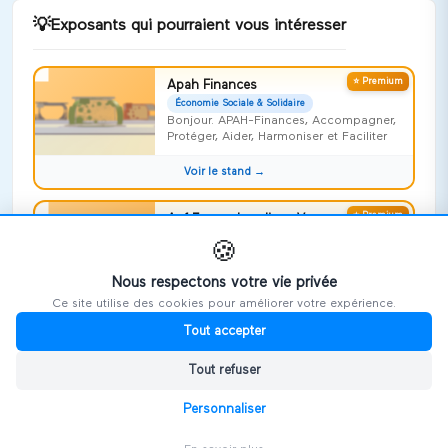
💡
Exposants qui pourraient vous intéresser
⭐ Premium
Apah Finances
Économie Sociale & Solidaire
Bonjour. APAH-Finances, Accompagner,
Protéger, Aider, Harmoniser et Faciliter
Voir le stand →
⭐ Premium
Apf France handicap Vosges
Économie Sociale & Solidaire
🍪
Risquer l'impossible !
Nous respectons votre vie privée
Voir le stand →
Ce site utilise des cookies pour améliorer votre expérience.
Tout accepter
⭐ Premium
Repideodat
Économie Sociale & Solidaire
Tout refuser
On ne naît pas aidant, on le devient,
souvent sans le savoir
Personnaliser
Voir le stand →