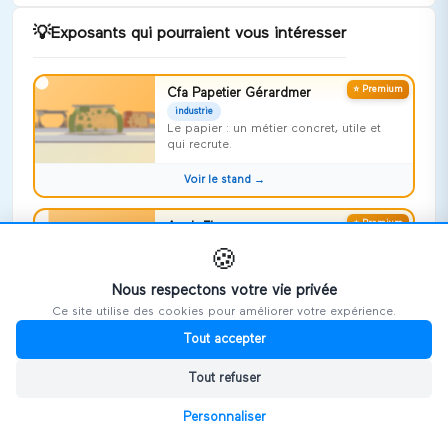
💡
Exposants qui pourraient vous intéresser
⭐ Premium
Cfa Papetier Gérardmer
industrie
Le papier : un métier concret, utile et
qui recrute.
Voir le stand →
⭐ Premium
Apah Finances
Économie Sociale & Solidaire
🍪
Bonjour. APAH-Finances, Accompagner,
Protéger, Aider, Harmoniser et Faciliter
Nous respectons votre vie privée
Ce site utilise des cookies pour améliorer votre expérience.
Voir le stand →
Tout accepter
⭐ Premium
Apf France handicap Vosges
Tout refuser
Économie Sociale & Solidaire
Risquer l'impossible !
Personnaliser
Voir le stand →