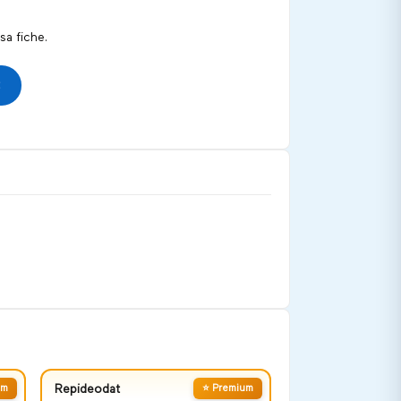
a fiche.
um
Repideodat
⭐ Premium