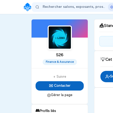
🎪
Stand
Bie
S26
💡
Cet
D
Finance & Assurance
S
+ Suivre
✉️ Contacter
Gérer la page
👥
Profils liés