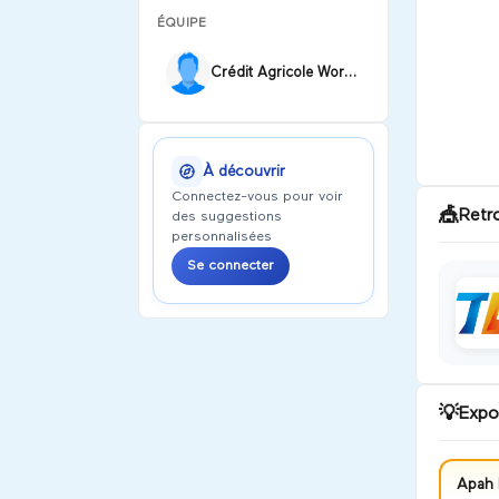
ÉQUIPE
Crédit Agricole WorkShop
À découvrir
Connectez-vous pour voir
🎪
Retr
des suggestions
personnalisées
Se connecter
💡
Expo
Apah 