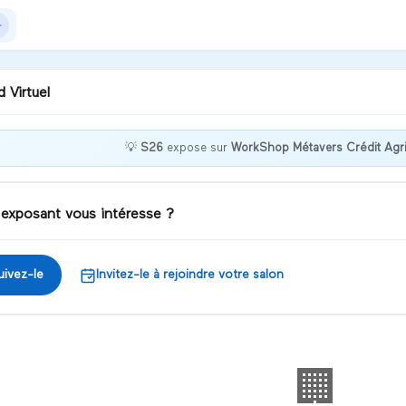
 Virtuel
💡
S26
expose sur
WorkShop Métavers Crédit Agri
nvenue chez S26 !
 exposant vous intéresse ?
iscuter
uivez-le
Invitez-le à rejoindre votre salon
🏢