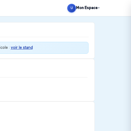
Mon Espace
U
▼
cole
:
voir le stand