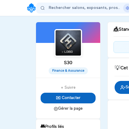
🎪
Stand
Bie
S30
💡
Cet
D
Finance & Assurance
S
+ Suivre
✉️ Contacter
Gérer la page
👥
Profils liés