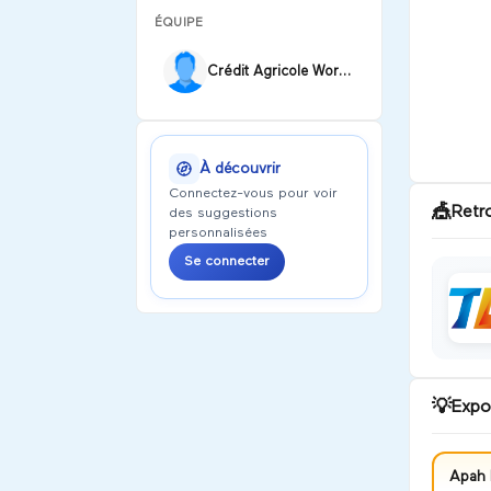
ÉQUIPE
Crédit Agricole WorkShop
À découvrir
Connectez-vous pour voir
🎪
Retr
des suggestions
personnalisées
Se connecter
💡
Expo
Apah 