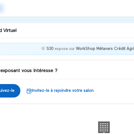
 Virtuel
💡
S30
expose sur
WorkShop Métavers Crédit Agri
nvenue chez S30 !
 exposant vous intéresse ?
iscuter
uivez-le
Invitez-le à rejoindre votre salon
🏢