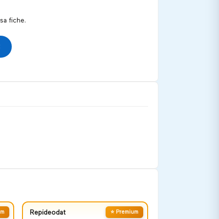
a fiche.
um
Repideodat
⭐ Premium