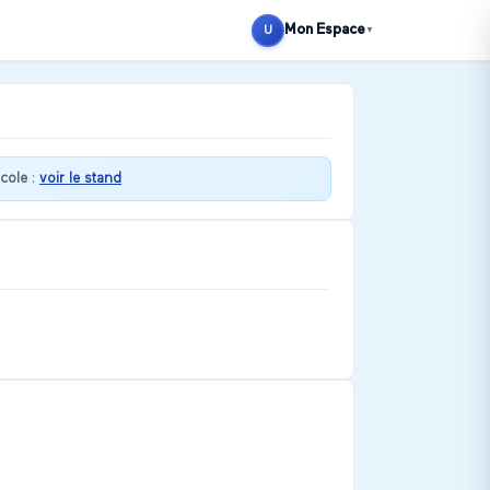
Mon Espace
U
▼
cole
:
voir le stand