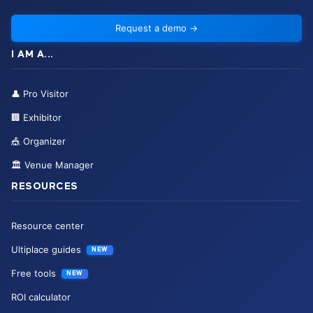
Request a demo
→
I AM A...
👤
Pro Visitor
🏢
Exhibitor
🎪
Organizer
🏛️
Venue Manager
RESOURCES
Resource center
Ultiplace guides
NEW
Free tools
NEW
ROI calculator