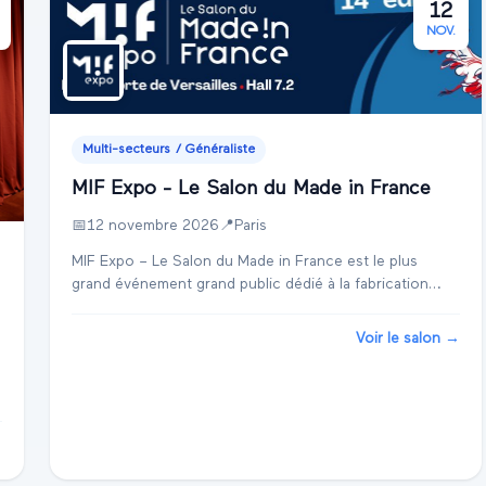
12
NOV.
Multi-secteurs / Généraliste
MIF Expo - Le Salon du Made in France
📅
12 novembre 2026
📍
Paris
MIF Expo – Le Salon du Made in France est le plus
grand événement grand public dédié à la fabrication
française. Il rassemble chaque année 1 000 exposants
et des consommateurs engagés, désireux de pri...
Voir le salon →
→