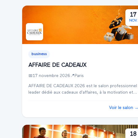
17
NOV.
business
AFFAIRE DE CADEAUX
📅
17 novembre 2026
📍
Paris
AFFAIRE DE CADEAUX 2026 est le salon professionnel
leader dédié aux cadeaux d'affaires, à la motivation et
aux objets publicitaires. Se tenant à Paris dans le
prestigieux Paris Expo Porte de Versaille...
Voir le salon 
18