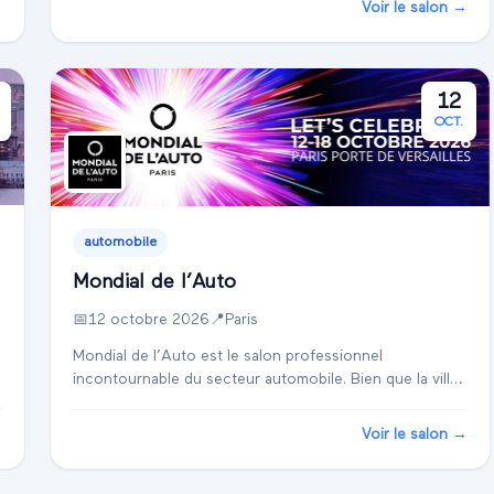
Voir le salon →
12
OCT.
automobile
Mondial de l’Auto
📅
12 octobre 2026
📍
Paris
Mondial de l’Auto est le salon professionnel
incontournable du secteur automobile. Bien que la ville
et le centre d'exposition pour l'édition 2026 ne soient
pas encore précisés, cet événement est trad...
→
Voir le salon →