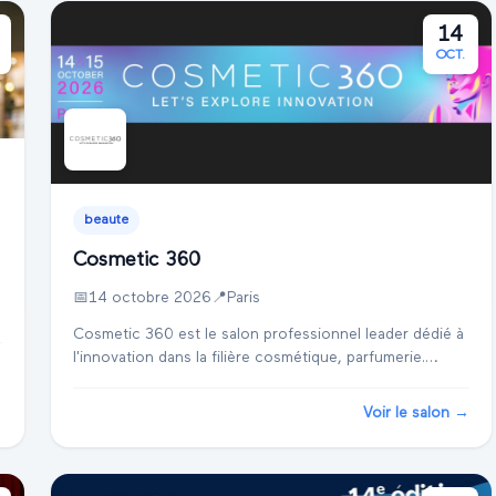
14
OCT.
beaute
Cosmetic 360
📅
14 octobre 2026
📍
Paris
Cosmetic 360 est le salon professionnel leader dédié à
l'innovation dans la filière cosmétique, parfumerie.
→
Organisé à Paris, au Carrousel du Louvre, il est un
rendez-vous incontournable pour les prof...
Voir le salon →