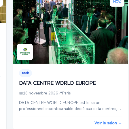
NOV.
tech
→
DATA CENTRE WORLD EUROPE
📅
18 novembre 2026
📍
Paris
DATA CENTRE WORLD EUROPE est le salon
professionnel incontournable dédié aux data centres,
se tenant à Paris au Paris Expo Porte de Versailles. Cet
événement est une plateforme de premier plan pour le...
Voir le salon →