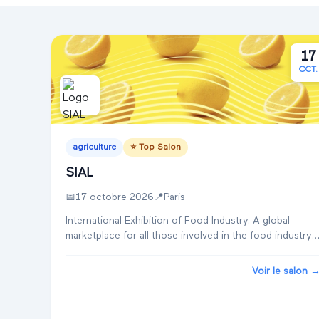
17
OCT.
agriculture
⭐ Top Salon
SIAL
📅
17 octobre 2026
📍
Paris
International Exhibition of Food Industry. A global
marketplace for all those involved in the food industry
(retail, trade, manufacturing, catering professions,
services). SIAL is where business and i...
Voir le salon 