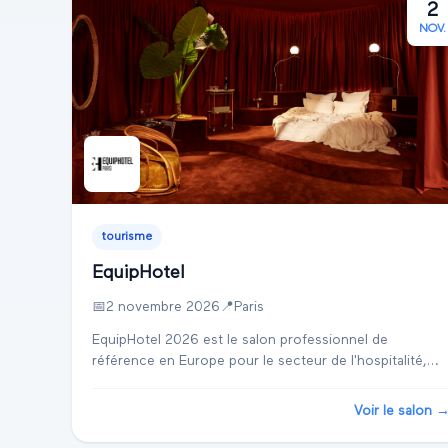
2
NOV.
tourisme
EquipHotel
📅
2 novembre 2026
📍
Paris
EquipHotel 2026 est le salon professionnel de
référence en Europe pour le secteur de l'hospitalité,
situé à Paris au Paris Expo Porte de Versailles. Ce salon
constitue un carrefour international où se...
Voir le salon 