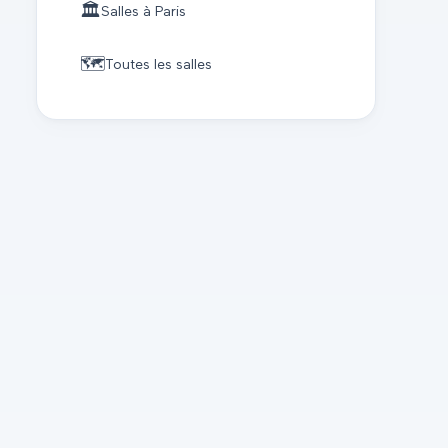
🏛️
Salles à
Paris
🗺️
Toutes les salles