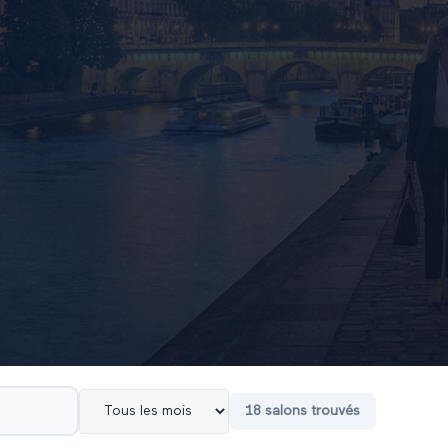
18
salon
s
trouvé
s