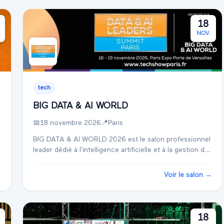
18
NOV.
tech
BIG DATA & AI WORLD
📅
18 novembre 2026
📍
Paris
BIG DATA & AI WORLD 2026 est le salon professionnel
leader dédié à l'intelligence artificielle et à la gestion des
données. Organisé à Paris, au Paris Expo Porte de
Versailles, il réunit les experts d...
→
Voir le salon →
18