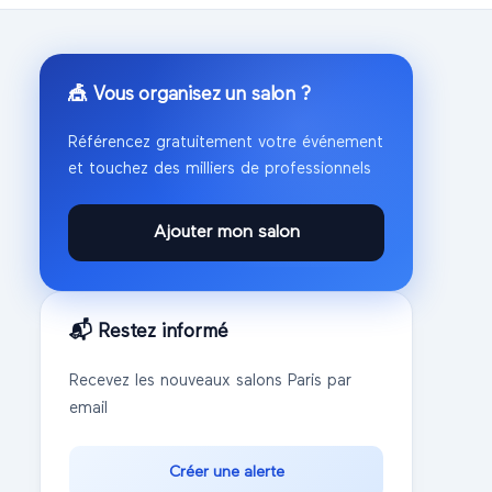
🎪 Vous organisez un salon ?
Référencez gratuitement votre événement
et touchez des milliers de professionnels
Ajouter mon salon
📬 Restez informé
Recevez les nouveaux salons
Paris
par
email
Créer une alerte