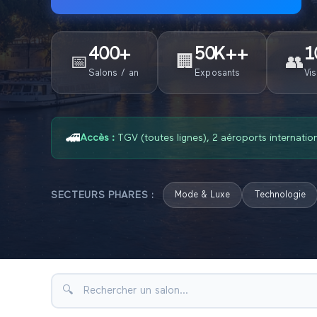
400
+
50K+
+
1
📅
🏢
👥
Salons / an
Exposants
Vis
🚄
Accès :
TGV (toutes lignes), 2 aéroports internati
SECTEURS PHARES :
Mode & Luxe
Technologie
🔍