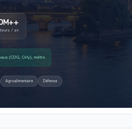
0M+
+
iteurs / an
onaux (CDG, Orly), métro
Agroalimentaire
Défense