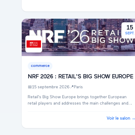
15
SEPT.
commerce
NRF 2026 : RETAIL'S BIG SHOW EUROPE
📅
15 septembre 2026
📍
Paris
Retail's Big Show Europe brings together European
retail players and addresses the main challenges and
opportunities facing this market...
Voir le salon 