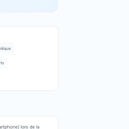
idique
rts
artphone) lors de la