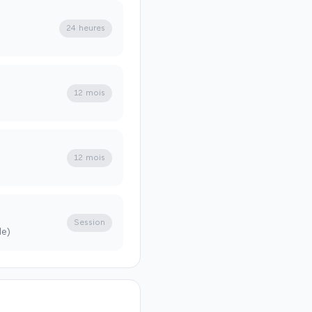
24 heures
12 mois
12 mois
Session
de)