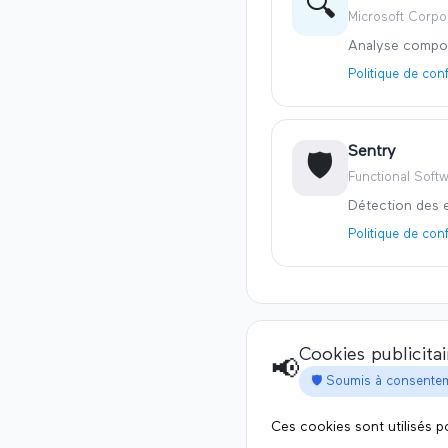
🔍
Microsoft Corpo
Analyse compor
Politique de conf
Sentry
🛡️
Functional Softw
Détection des er
Politique de conf
Cookies publicita
📢
🛡️ Soumis à consente
Ces cookies sont utilisés p