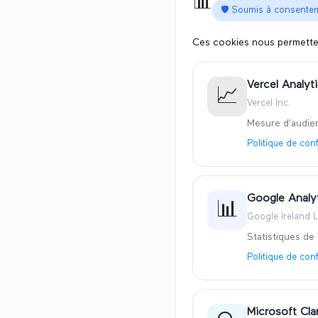
📊
🛡️ Soumis à consente
Ces cookies nous permetten
Vercel Analyt
📈
Vercel Inc.
Mesure d'audien
Politique de conf
Google Analy
📊
Google Ireland L
Statistiques de
Politique de conf
Microsoft Clar