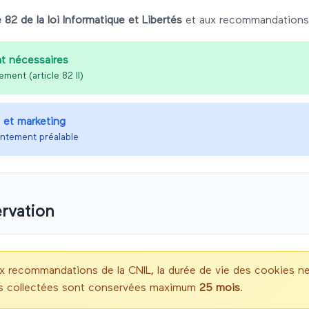
e 82 de la loi Informatique et Libertés
et aux recommandations 
t nécessaires
ent (article 82 II)
 et marketing
ntement préalable
rvation
 recommandations de la CNIL, la durée de vie des cookies 
s collectées sont conservées maximum
25 mois
.