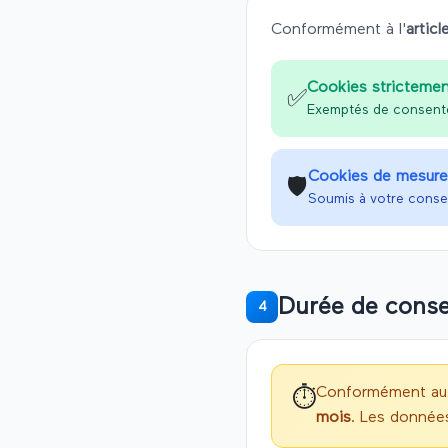
Conformément à l'
articl
Cookies strictemen
✅
Exemptés de consentem
Cookies de mesure
🛡️
Soumis à votre conse
Durée de conse
4
Conformément aux
⏱️
mois
. Les donnée