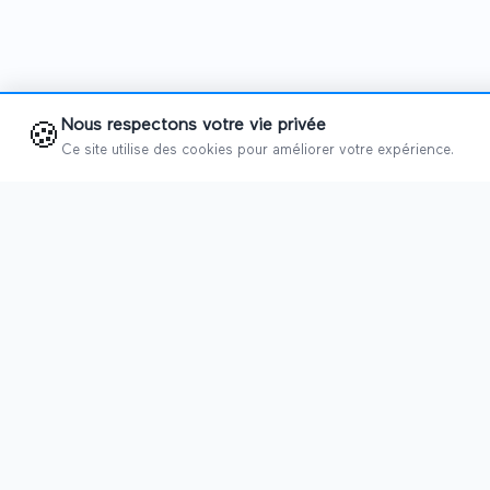
Nous respectons votre vie privée
🍪
Ce site utilise des cookies pour améliorer votre expérience.
TRADE SHOWS
Trade shows direct
Calendar
2026
Ultiplace brings together the key players
Trade shows in Pari
of professional trade shows. Whether
you're an event organizer, venue manager,
News