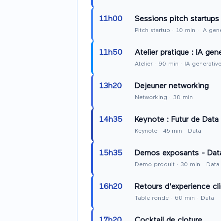
11h00
Sessions pitch startups
Pitch startup
·
10
min
· IA gen
11h50
Atelier pratique : IA gen
Atelier
·
90
min
· IA generativ
13h20
Dejeuner networking
Networking
·
30
min
14h35
Keynote : Futur de Data
Keynote
·
45
min
· Data
15h35
Demos exposants - Dat
Demo produit
·
30
min
· Data
16h20
Retours d'experience cl
Table ronde
·
60
min
· Data
17h20
Cocktail de cloture