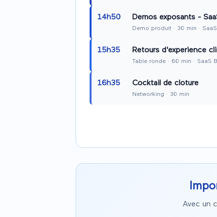
14h50
Demos exposants - Sa
Demo produit
·
30
min
· SaaS
15h35
Retours d'experience cl
Table ronde
·
60
min
· SaaS 
16h35
Cocktail de cloture
Networking
·
30
min
Impo
Avec un c