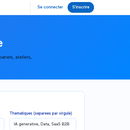
Se connecter
S'inscrire
e
nels, ateliers,
Thematiques (separees par virgule)