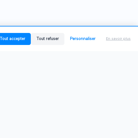
Tout accepter
Tout refuser
Personnaliser
En savoir plus
ITORS
PRODUCT
rs directory
List of features
or space
Plans & Pricing
r offers
Virtual trade shows
r guide
Create a virtual trade show