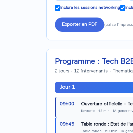
Inclure les sessions networking
Incl
Exporter en PDF
(utilise l'impre
Programme :
Tech B2
2
jour
s
·
12
intervenants ·
Thematiq
Jour
1
09h00
Ouverture officielle - 
Keynote
·
45
min
· IA generati
09h45
Table ronde : Etat de l'a
Table ronde
·
60
min
· IA gene