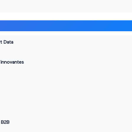
rt Data
 innovantes
S B2B