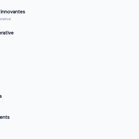
 innovantes
erative
erative
e
a
ients