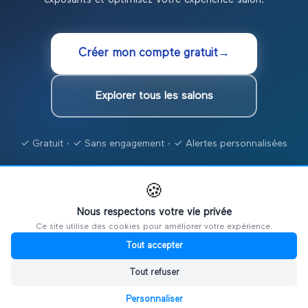
Créer mon compte gratuit
→
Explorer tous les salons
✓ Gratuit · ✓ Sans engagement · ✓ Alertes personnalisées
🍪
Nous respectons votre vie privée
Organisez votre propre salon
Ce site utilise des cookies pour améliorer votre expérience.
professionnel
Tout accepter
Vous consultez les salons dans le secteur Finance &
Tout refuser
Assurance. Et si vous organisiez le vôtre ? Ultiplace est
Personnaliser
la plateforme française pour créer un salon virtuel ou