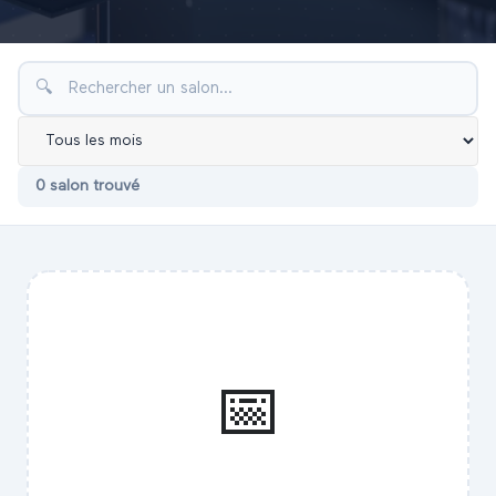
🔍
0
salon
trouvé
📅