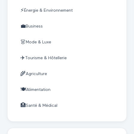
⚡
Énergie & Environnement
💼
Business
👗
Mode & Luxe
✈️
Tourisme & Hôtellerie
🌾
Agriculture
🍽️
Alimentation
🏥
Santé & Médical