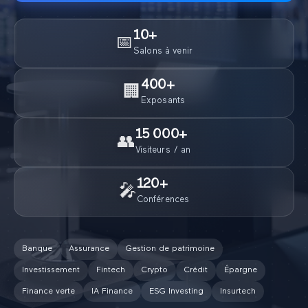
10
+
📅
Salons à venir
400
+
🏢
Exposants
15 000
+
👥
Visiteurs / an
120
+
🎤
Conférences
Banque
Assurance
Gestion de patrimoine
Investissement
Fintech
Crypto
Crédit
Épargne
Finance verte
IA Finance
ESG Investing
Insurtech