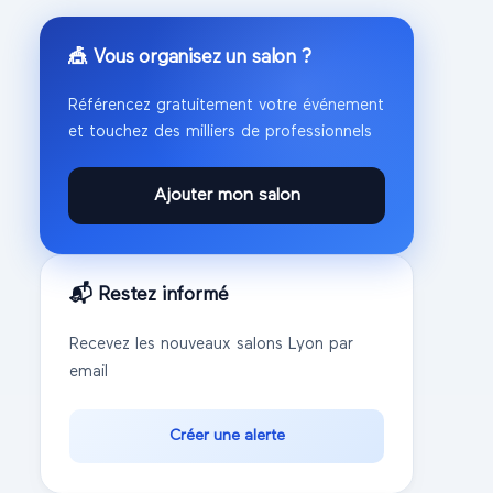
🎪 Vous organisez un salon ?
Référencez gratuitement votre événement
et touchez des milliers de professionnels
Ajouter mon salon
📬 Restez informé
Recevez les nouveaux salons
Lyon
par
email
Créer une alerte