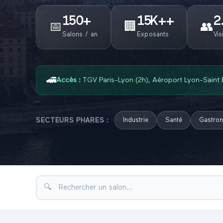
150
+
15K+
+
2
📅
🏢
👥
Salons / an
Exposants
Vis
🚄
Accès :
TGV Paris-Lyon (2h), Aéroport Lyon-Saint
SECTEURS PHARES :
Industrie
Santé
Gastro
🔍