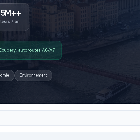
.5M+
+
iteurs / an
 Exupéry, autoroutes A6/A7
nomie
Environnement