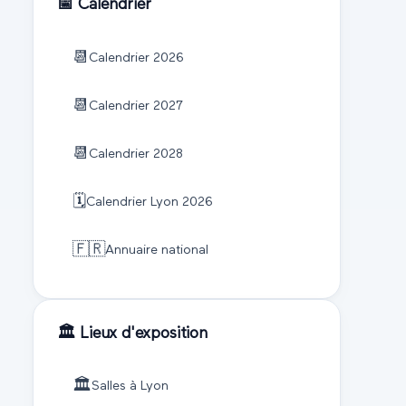
📅 Calendrier
📆
Calendrier
2026
📆
Calendrier
2027
📆
Calendrier
2028
🗓️
Calendrier
Lyon
2026
🇫🇷
Annuaire national
🏛️ Lieux d'exposition
🏛️
Salles à
Lyon