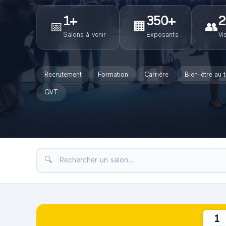
1
+
350
+
2
📅
🏢
👥
Salons à venir
Exposants
Vi
Recrutement
Formation
Carrière
Bien-être au t
QVT
🔍
1