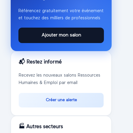
Référencez gratuitement votre événement
et touchez des milliers de professionnels
Ajouter mon salon
📬 Restez informé
Recevez les nouveaux salons
Ressources
Humaines & Emploi
par email
Créer une alerte
🏭 Autres secteurs