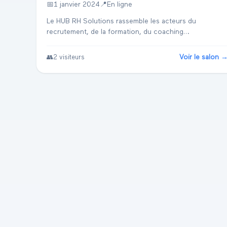
📅
1 janvier 2024
📍
En ligne
Le HUB RH Solutions rassemble les acteurs du
recrutement, de la formation, du coaching
professionnel, des SIRH et de l'accompagnement en
entreprise. Les visiteurs trouvent ici des outils pour
Voir le salon 
👥
2
visiteurs
optimise...