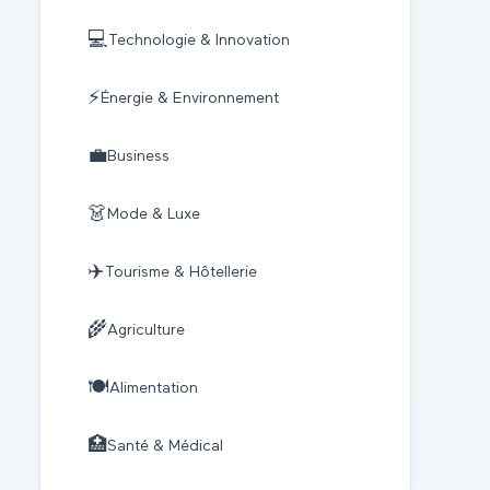
💻
Technologie & Innovation
⚡
Énergie & Environnement
💼
Business
👗
Mode & Luxe
✈️
Tourisme & Hôtellerie
🌾
Agriculture
🍽️
Alimentation
🏥
Santé & Médical