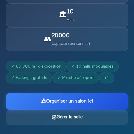
10
🏛️
Halls
20000
👥
Capacité (personnes)
✓
60 000 m² d'exposition
✓
10 halls modulables
✓
Parkings gratuits
✓
Proche aéroport
+
1
🎪
Organiser un salon ici
Gérer la salle