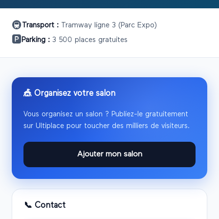
🚇
Transport :
Tramway ligne 3 (Parc Expo)
🅿️
Parking :
3 500 places gratuites
🎪 Organisez votre salon
Vous organisez un salon ? Publiez-le gratuitement
sur Ultiplace pour toucher des milliers de visiteurs.
Ajouter mon salon
📞 Contact