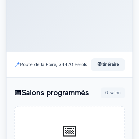
📍
Route de la Foire, 34470 Pérols
🧭
Itinéraire
📅
Salons programmés
0
salon
📅