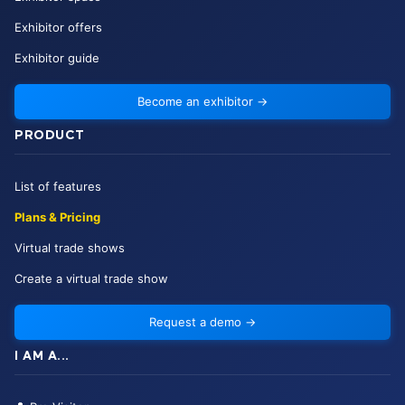
Exhibitor offers
Exhibitor guide
Become an exhibitor
→
PRODUCT
List of features
Plans & Pricing
Virtual trade shows
Create a virtual trade show
Request a demo
→
I AM A...