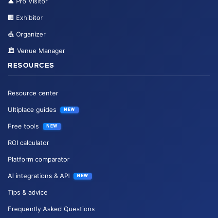
👤
Pro Visitor
🏢
Exhibitor
🎪
Organizer
🏛️
Venue Manager
RESOURCES
Resource center
Ultiplace guides
NEW
Free tools
NEW
ROI calculator
Platform comparator
AI integrations & API
NEW
Tips & advice
Frequently Asked Questions