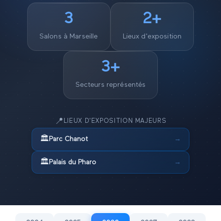
3
2
+
Salons à
Marseille
Lieux d'exposition
3
+
Secteurs représentés
📍
LIEUX D'EXPOSITION MAJEURS
🏛️
Parc Chanot
→
🏛️
Palais du Pharo
→