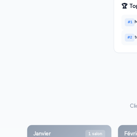
🏆
Top
M
#
1
t
#
2
Cl
Janvier
Févri
1 salon