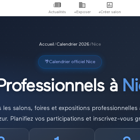
Actualités
+Exposer
+Créer salon
Accueil
/
Calendrier
2026
/
Nice
🌴
Calendrier officiel
Nice
Professionnels à
Ni
 les salons, foires et expositions professionnelles
zur
. Planifiez vos participations et inscrivez-vous g