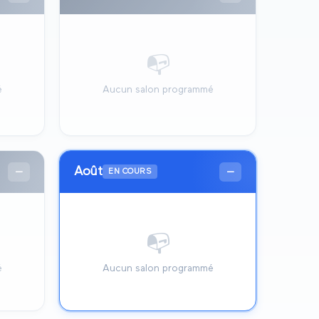
📭
é
Aucun salon programmé
Août
—
—
EN COURS
📭
é
Aucun salon programmé