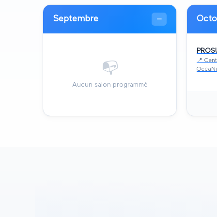
Septembre
Octo
—
PROS
📍
Cent
📭
OcéaNi
Aucun salon programmé