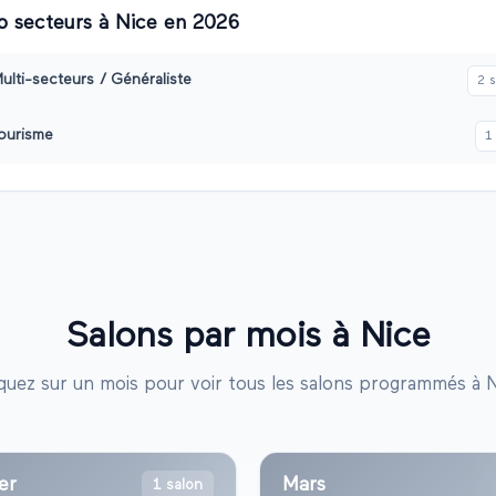
 secteurs à
Nice
en
2026
ulti-secteurs / Généraliste
2
s
ourisme
1
Salons par mois à
Nice
iquez sur un mois pour voir tous les salons programmés à
N
er
Mars
1 salon