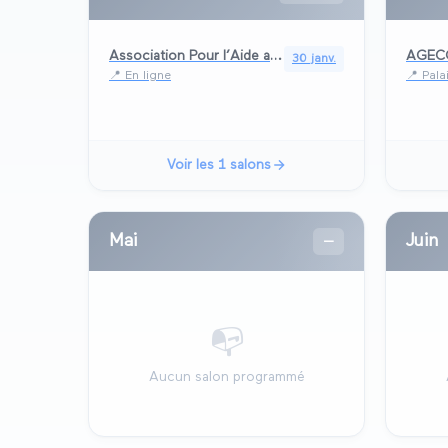
Association Pour l’Aide au H...
AGEC
30 janv.
📍
En ligne
📍
Pala
Voir les
1
salons
Mai
Juin
—
📭
Aucun salon programmé