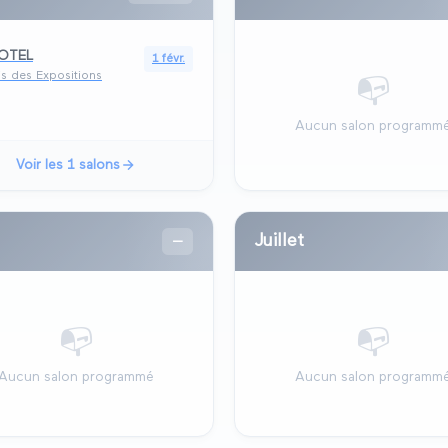
OTEL
1 févr.
is des Expositions
📭
Aucun salon programm
Voir les
1
salons
Juillet
—
📭
📭
Aucun salon programmé
Aucun salon programm