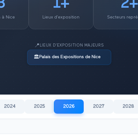
3
1
+
2
+
s à
Nice
Lieux d'exposition
Secteurs repré
📍
LIEUX D'EXPOSITION MAJEURS
🏛️
Palais des Expositions de Nice
2024
2025
2026
2027
2028