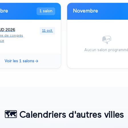
bre
Novembre
1 salon
UD 2026
11 oct.
re de congrès
📭
ce
Aucun salon programm
Voir les
1
salons
🗺️
Calendriers d'autres villes