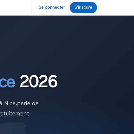
Se connecter
S'inscrire
ce
2026
 à
Nice
,
perle de
ratuitement.