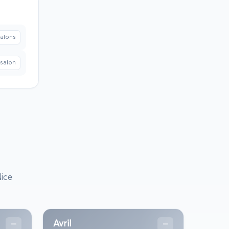
alon
s
salon
ice
Avril
—
—