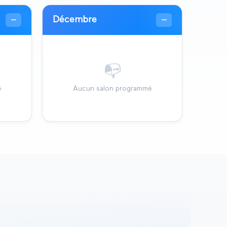
Décembre
—
—
📭
é
Aucun salon programmé