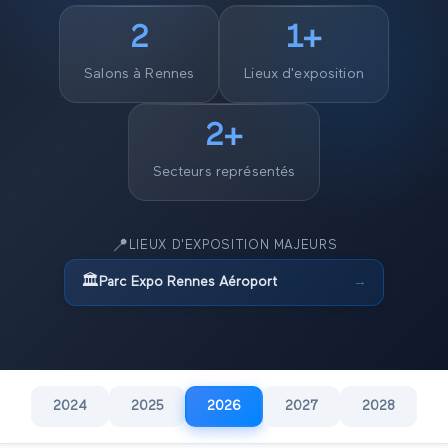
2
1
+
Salons à
Rennes
Lieux d'exposition
2
+
Secteurs représentés
📍
LIEUX D'EXPOSITION MAJEURS
🏛️
Parc Expo Rennes Aéroport
→
2024
2025
2026
2027
2028