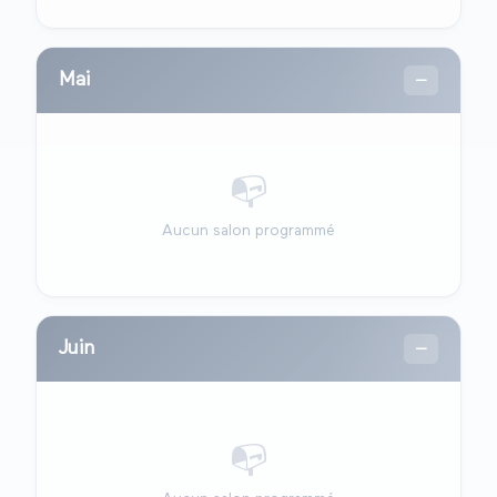
Mai
—
📭
Aucun salon programmé
Juin
—
📭