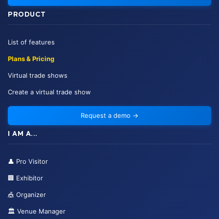
PRODUCT
List of features
Plans & Pricing
Virtual trade shows
Create a virtual trade show
Request a demo
→
I AM A...
👤
Pro Visitor
🏢
Exhibitor
🎪
Organizer
🏛️
Venue Manager