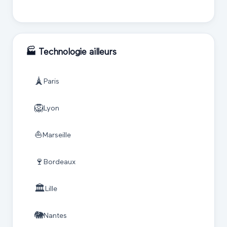
🏭
Technologie
ailleurs
🗼
Paris
🦁
Lyon
⛵
Marseille
🍷
Bordeaux
🏛️
Lille
🐘
Nantes