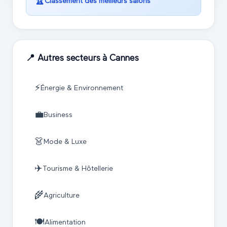
🏆
Classement des meilleurs salons
📍 Autres secteurs à
Cannes
⚡
Énergie & Environnement
💼
Business
👗
Mode & Luxe
✈️
Tourisme & Hôtellerie
🌾
Agriculture
🍽️
Alimentation