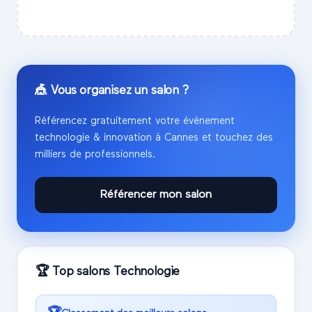
🎪 Vous organisez un salon ?
Référencez gratuitement votre événement
technologie & innovation
à
Cannes
et touchez des
milliers de professionnels.
Référencer mon salon
🏆 Top salons
Technologie