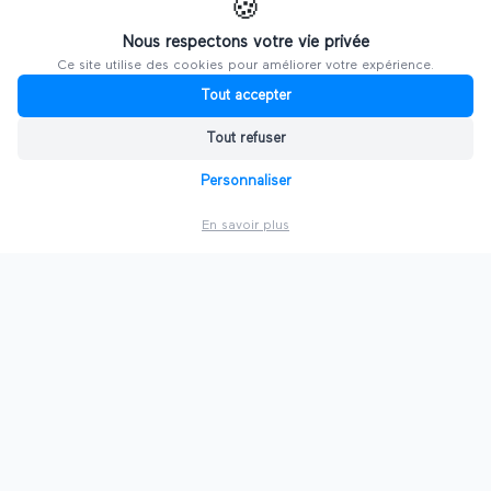
🍪
Nous respectons votre vie privée
Ce site utilise des cookies pour améliorer votre expérience.
Explorer d'autres salons
Tout accepter
Tout refuser
PAR VILLE
Personnaliser
🗼
Salons à
Paris
En savoir plus
🦁
Salons à
Lyon
⛵
Salons à
Marseille
🍷
Salons à
Bordeaux
🏛️
Salons à
Lille
🇫🇷
Voir toutes les villes