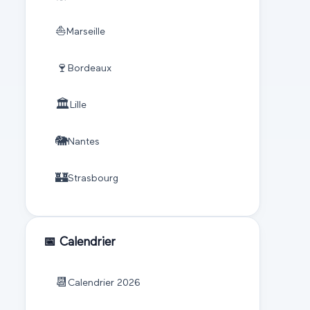
⛵
Marseille
🍷
Bordeaux
🏛️
Lille
🐘
Nantes
🏰
Strasbourg
📅 Calendrier
📆
Calendrier
2026