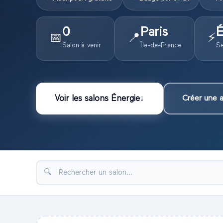
0
Paris
É
📅
📍
⚡
Salon
à venir
Île-de-France
Se
Voir les
salons
Énergie
↓
Créer une a
🔍