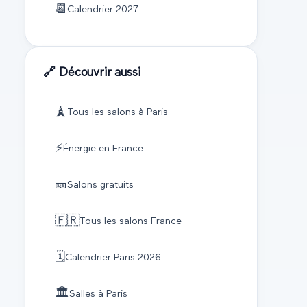
📆
Calendrier
2027
🔗 Découvrir aussi
🗼
Tous les salons à
Paris
⚡
Énergie
en France
🎫
Salons gratuits
🇫🇷
Tous les salons France
🗓️
Calendrier
Paris
2026
🏛️
Salles à
Paris