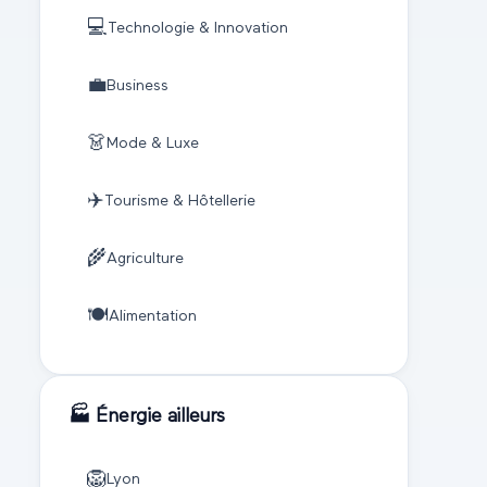
💻
Technologie & Innovation
💼
Business
👗
Mode & Luxe
✈️
Tourisme & Hôtellerie
🌾
Agriculture
🍽️
Alimentation
🏭
Énergie
ailleurs
🦁
Lyon