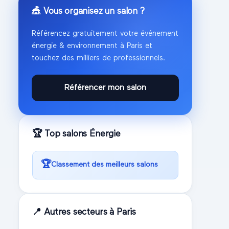
🎪 Vous organisez un salon ?
Référencez gratuitement votre événement
énergie & environnement
à
Paris
et
touchez des milliers de professionnels.
Référencer mon salon
🏆 Top salons
Énergie
🏆
Classement des meilleurs salons
📍 Autres secteurs à
Paris