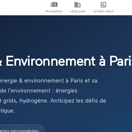
Actualités
+Exposer
+Créer salon
& Environnement
à
Pari
énergie & environnement
à
Paris
et sa
 de l'environnement : énergies
t grids, hydrogène. Anticipez les défis de
tique.
ertes personnalisées