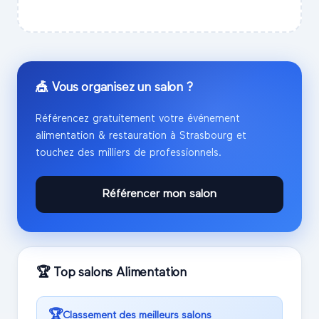
🎪 Vous organisez un salon ?
Référencez gratuitement votre événement
alimentation & restauration
à
Strasbourg
et
touchez des milliers de professionnels.
Référencer mon salon
🏆 Top salons
Alimentation
🏆
Classement des meilleurs salons