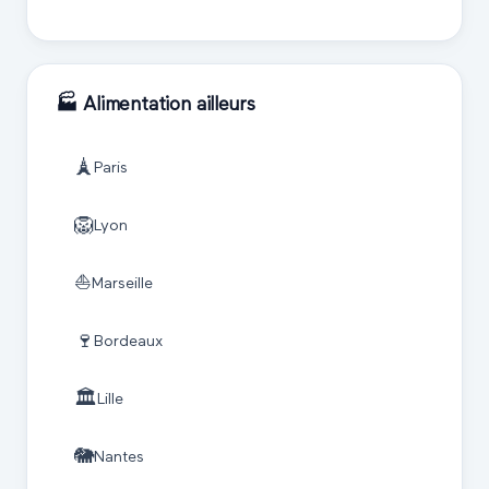
🏭
Alimentation
ailleurs
🗼
Paris
🦁
Lyon
⛵
Marseille
🍷
Bordeaux
🏛️
Lille
🐘
Nantes