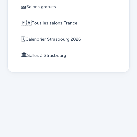
🎫
Salons gratuits
🇫🇷
Tous les salons France
🗓️
Calendrier
Strasbourg
2026
🏛️
Salles à
Strasbourg