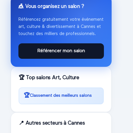
🎪 Vous organisez un salon ?
Référencez gratuitement votre événement
art, culture & divertissement
à
Cannes
et
touchez des milliers de professionnels.
Référencer mon salon
🏆 Top salons
Art, Culture
🏆
Classement des meilleurs salons
📍 Autres secteurs à
Cannes