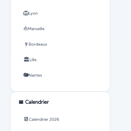
🦁
Lyon
⛵
Marseille
🍷
Bordeaux
🏛️
Lille
🐘
Nantes
📅 Calendrier
📆
Calendrier
2026