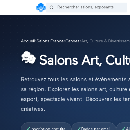
Accueil
›
Salons France
›
Cannes
›
Art, Culture & Divertisse
🎭
Salons
Art, Cul
Retrouvez tous les salons et événements
sa région.
Explorez les salons art, culture 
esport, spectacle vivant. Découvrez les te
créatives.
✓
✓
✓
Inscription gratuite
Badge par email
Al