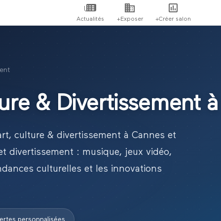
Actualités
+Exposer
+Créer salon
ment
ture & Divertissement
art, culture & divertissement
à
Cannes
et
et divertissement : musique, jeux vidéo,
ndances culturelles et les innovations
ertes personnalisées