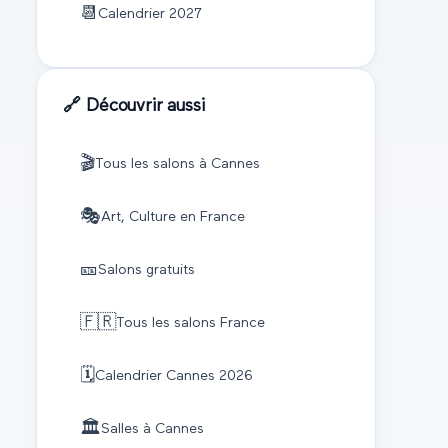
📆
Calendrier
2027
🔗 Découvrir aussi
🎬
Tous les salons à
Cannes
🎭
Art, Culture
en France
🎫
Salons gratuits
🇫🇷
Tous les salons France
🗓️
Calendrier
Cannes
2026
🏛️
Salles à
Cannes