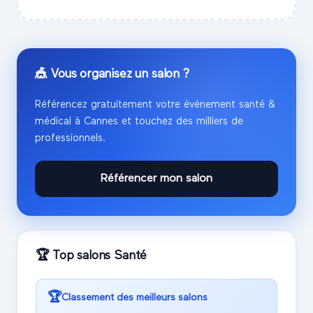
🎪 Vous organisez un salon ?
Référencez gratuitement votre événement
santé &
médical
à
Cannes
et touchez des milliers de
professionnels.
Référencer mon salon
🏆 Top salons
Santé
🏆
Classement des meilleurs salons