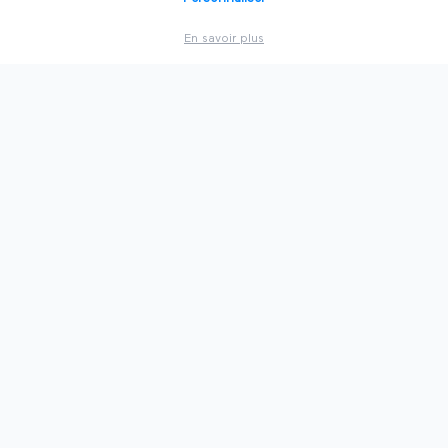
🦁
Salons à
Lyon
En savoir plus
⛵
Salons à
Marseille
🍷
Salons à
Bordeaux
🏛️
Salons à
Lille
🇫🇷
Voir toutes les villes
PAR SECTEUR
💻
Technologie
⚡
Énergie