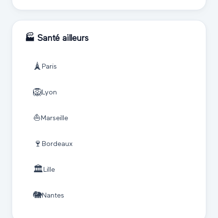
🏭
Santé
ailleurs
🗼
Paris
🦁
Lyon
⛵
Marseille
🍷
Bordeaux
🏛️
Lille
🐘
Nantes