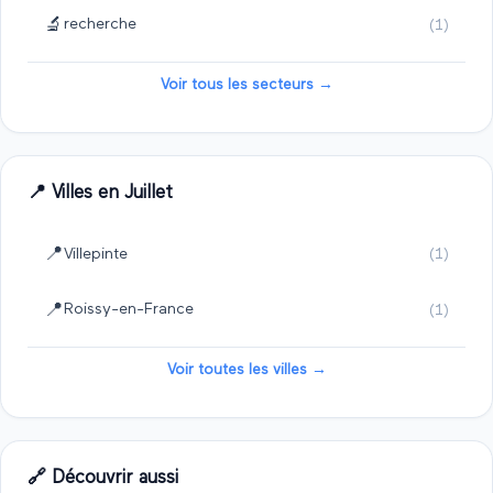
🔬
recherche
(
1
)
Voir tous les secteurs →
📍 Villes en
Juillet
📍
Villepinte
(
1
)
📍
Roissy-en-France
(
1
)
Voir toutes les villes →
🔗 Découvrir aussi