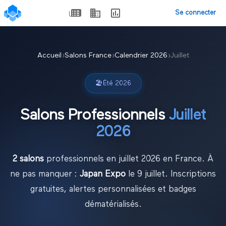
Se connecter
Accueil
›
Salons France
›
Calendrier
2026
›
Juillet
🏖️
Été
2026
Salons Professionnels
Juillet
2026
2
salon
s
professionnel
s
en
juillet
2026
en France.
À
ne pas manquer :
Japan Expo
le
9 juillet
.
Inscriptions
gratuites, alertes personnalisées et badges
dématérialisés.