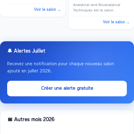
majeur dédié à la culture
Analytical and Bioanalytical
japonaise, comprenant des
Voir le salon →
Techniques est le salon
thèmes tels que Anime, Manga,
professionnel de pointe dédié à
Jeux Vidéos et plus encore.
la recherche en techniques
Voir le salon →
L'événement se déroule à
analytiques et bioanalytiques. Se
Villep...
tenant à Paris, cet événement
rassemble des experts in...
🔔 Alertes
Juillet
Recevez une notification pour chaque nouveau salon
ajouté en
juillet
2026
.
Créer une alerte gratuite
📅 Autres mois
2026