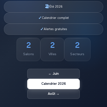
🏖️
Été
2026
✓
Calendrier complet
✓
Alertes gratuites
2
2
2
Salon
s
Ville
s
Secteur
s
←
Juin
Calendrier
2026
Août
→