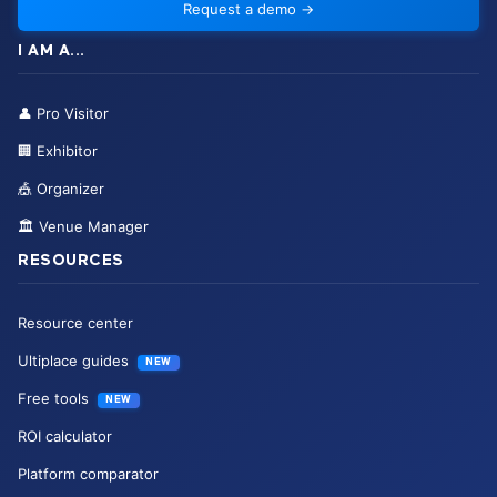
Request a demo
→
I AM A...
👤
Pro Visitor
🏢
Exhibitor
🎪
Organizer
🏛️
Venue Manager
RESOURCES
Resource center
Ultiplace guides
NEW
Free tools
NEW
ROI calculator
Platform comparator