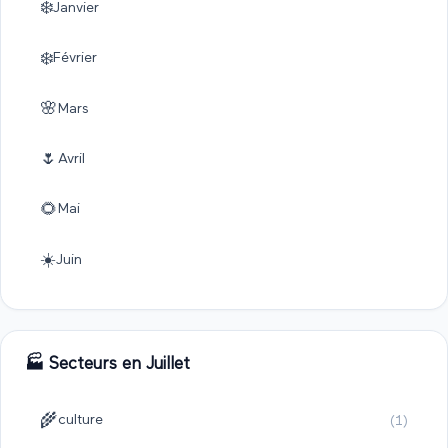
❄️
Janvier
❄️
Février
🌸
Mars
🌷
Avril
🌻
Mai
☀️
Juin
🏭 Secteurs en
Juillet
🌾
culture
(
1
)