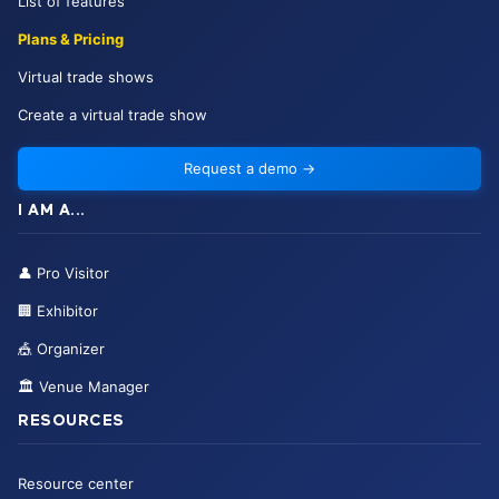
List of features
Plans & Pricing
Virtual trade shows
Create a virtual trade show
Request a demo
→
I AM A...
👤
Pro Visitor
🏢
Exhibitor
🎪
Organizer
🏛️
Venue Manager
RESOURCES
Resource center