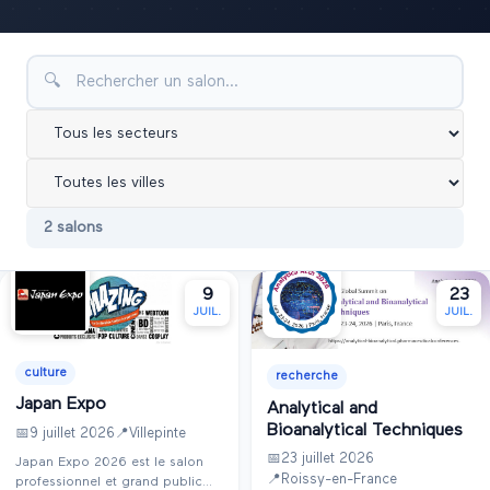
🔍
2
salon
s
9
23
JUIL.
JUIL.
culture
recherche
Japan Expo
Analytical and
Bioanalytical Techniques
📅
9 juillet 2026
📍
Villepinte
📅
23 juillet 2026
Japan Expo 2026 est le salon
📍
Roissy-en-France
professionnel et grand public