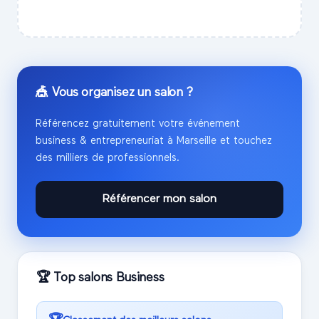
🎪 Vous organisez un salon ?
Référencez gratuitement votre événement
business & entrepreneuriat
à
Marseille
et touchez
des milliers de professionnels.
Référencer mon salon
🏆 Top salons
Business