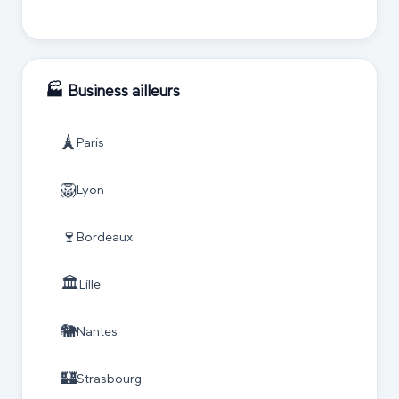
🏭
Business
ailleurs
🗼
Paris
🦁
Lyon
🍷
Bordeaux
🏛️
Lille
🐘
Nantes
🏰
Strasbourg