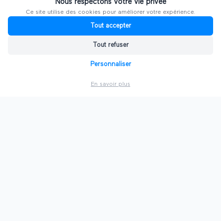
Nous respectons votre vie privée
Ce site utilise des cookies pour améliorer votre expérience.
Tout accepter
PAR VILLE
Tout refuser
🗼
Salons à
Paris
Personnaliser
🦁
Salons à
Lyon
En savoir plus
🍷
Salons à
Bordeaux
🏛️
Salons à
Lille
🐘
Salons à
Nantes
🇫🇷
Voir toutes les villes
PAR SECTEUR