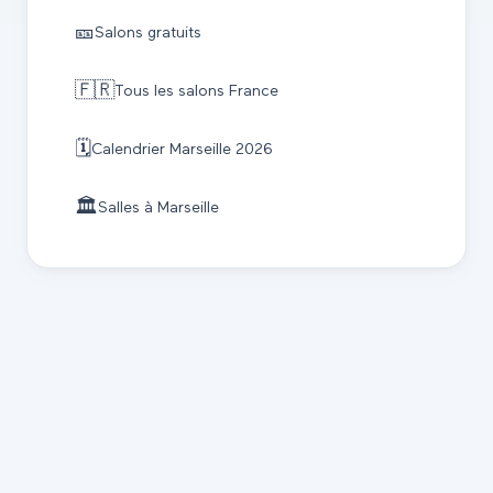
🎫
Salons gratuits
🇫🇷
Tous les salons France
🗓️
Calendrier
Marseille
2026
🏛️
Salles à
Marseille