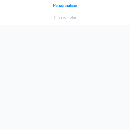
🦁
Salons à
Lyon
Personnaliser
En savoir plus
🍷
Salons à
Bordeaux
🏛️
Salons à
Lille
🐘
Salons à
Nantes
🇫🇷
Voir toutes les villes
PAR SECTEUR
💻
Technologie
⚡
Énergie
💼
Business