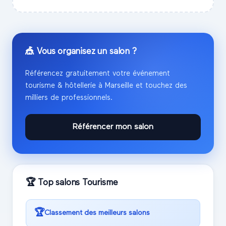
🎪 Vous organisez un salon ?
Référencez gratuitement votre événement
tourisme & hôtellerie
à
Marseille
et touchez des
milliers de professionnels.
Référencer mon salon
🏆 Top salons
Tourisme
🏆
Classement des meilleurs salons