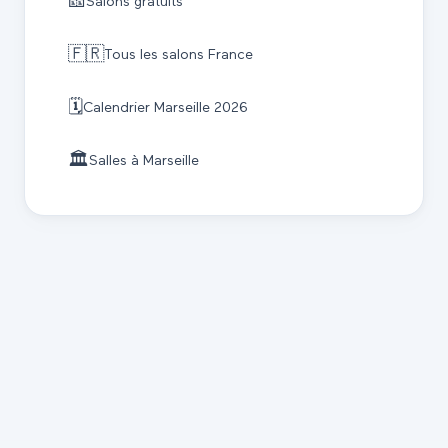
🎫
Salons gratuits
🇫🇷
Tous les salons France
🗓️
Calendrier
Marseille
2026
🏛️
Salles à
Marseille