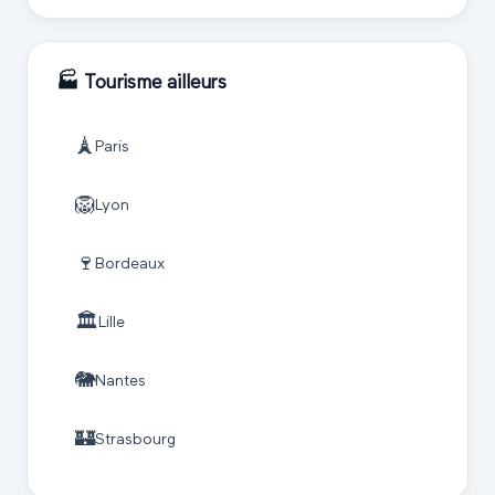
🏭
Tourisme
ailleurs
🗼
Paris
🦁
Lyon
🍷
Bordeaux
🏛️
Lille
🐘
Nantes
🏰
Strasbourg