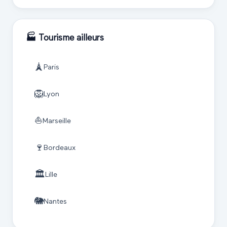
🏭
Tourisme
ailleurs
🗼
Paris
🦁
Lyon
⛵
Marseille
🍷
Bordeaux
🏛️
Lille
🐘
Nantes