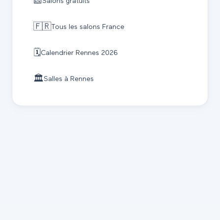
🎫
Salons gratuits
🇫🇷
Tous les salons France
🗓️
Calendrier
Rennes
2026
🏛️
Salles à
Rennes