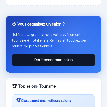
🎪 Vous organisez un salon ?
Référencez gratuitement votre événement
tourisme & hôtellerie
à
Rennes
et touchez des
milliers de professionnels.
Référencer mon salon
🏆 Top salons
Tourisme
🏆
Classement des meilleurs salons