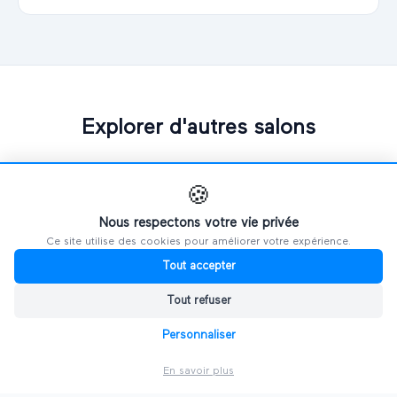
Explorer d'autres salons
PAR VILLE
🍪
Nous respectons votre vie privée
🗼
Salons à
Paris
Ce site utilise des cookies pour améliorer votre expérience.
Tout accepter
🦁
Salons à
Lyon
Tout refuser
⛵
Salons à
Marseille
Personnaliser
🍷
Salons à
Bordeaux
En savoir plus